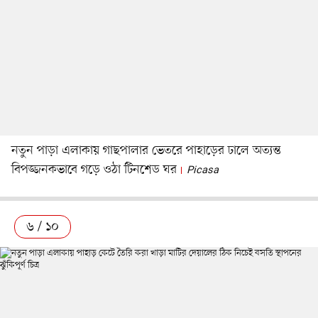
নতুন পাড়া এলাকায় গাছপালার ভেতরে পাহাড়ের ঢালে অত্যন্ত
বিপজ্জনকভাবে গড়ে ওঠা টিনশেড ঘর
Picasa
৬ / ১০