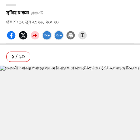
সুপ্রিয় চাকমা
রাঙামাটি
প্রকাশ: ১২ জুন ২০২৬, ২০: ২০
১ / ১০