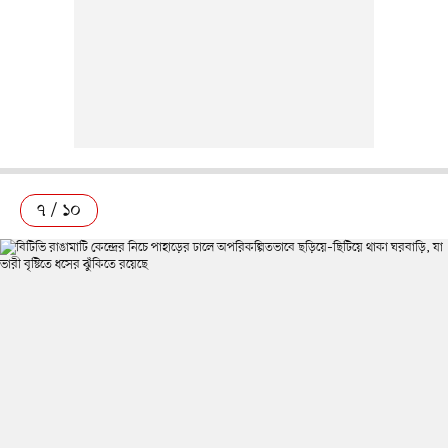
৭ / ১০