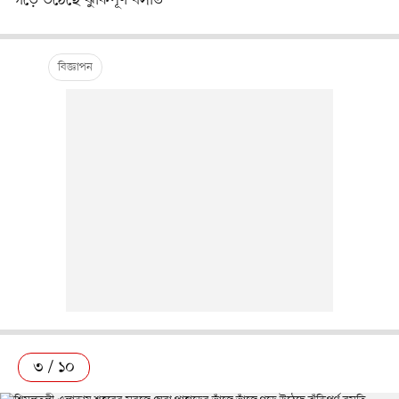
গড়ে উঠেছে ঝুঁকিপূর্ণ বসতি
৩ / ১০