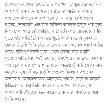
চারপাশের ব্যাপক ক্ষয়ক্ষতি ও শতাধিক মানুষের প্রাণহানির
সেই মর্মান্তিক ঘটনায় স্বজন হারানোর আর্তনাদ আজও
পাহাড়ের বাতাসে কান পাতলে শোনা যায়। সেই ভয়াল
রাতেই ভেদভেদী এলাকার বাসিন্দা আবদুল কুদ্দুস পাহাড়ের
নিচে চাপা পড়ে হারিয়েছিলেন তাঁর স্ত্রী রুমি আক্তারকে। স্ত্রীর
মৃতদেহটি পর্যন্ত তিনি আজও খুঁজে পাননি। সেই বুকফাটা
বেদনা নিয়েই তিনি বেঁচে আছেন। এমন অনেক করুণ স্মৃতির
পরেও ঝুঁকিপূর্ণ বসতিগুলো থেকে কেউই সরে যায়নি।
সময়ের পরিক্রমায় সেই ভয়াবহ বিপর্যয়ের কথা ভুলে এখনো
পাহাড়ের পাদদেশে ও খাড়া ঢালে অত্যন্ত ঝুঁকি নিয়ে বসবাস
করছে মানুষ। জীবনের ঝুঁকি জেনেও বিকল্প বাসস্থানের
অভাবে বা অসচেতনতায় অনেকেই পাহাড় কেটে বা অস্থায়ী
প্রতিরোধ ব্যবস্থা তৈরি করে বসতি স্থাপন করেছেন, যা
আসন্ন বর্ষা মৌসুমে নতুন করে বড় ধরনের বিপর্যয়ের শঙ্কা
তৈরি করছে।