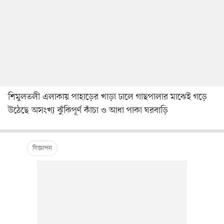
শিমুলতলী এলাকায় পাহাড়ের খাড়া ঢালে গাছপালার মাঝেই গড়ে
উঠেছে অসংখ্য ঝুঁকিপূর্ণ কাঁচা ও আধা পাকা ঘরবাড়ি