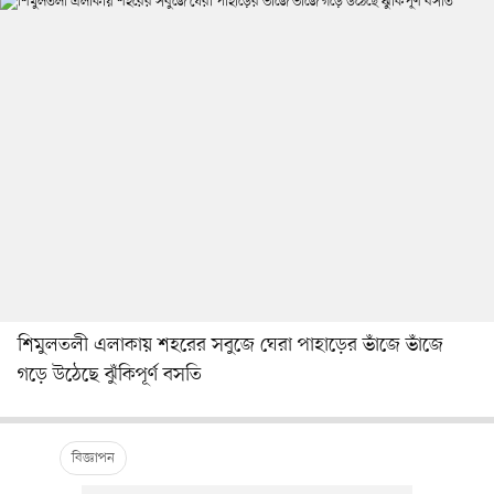
শিমুলতলী এলাকায় শহরের সবুজে ঘেরা পাহাড়ের ভাঁজে ভাঁজে
গড়ে উঠেছে ঝুঁকিপূর্ণ বসতি