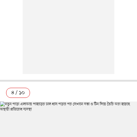
৪ / ১০