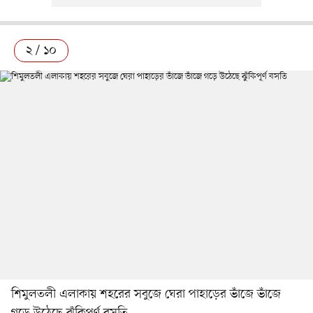
২ / ১০
শিমুলতলী এলাকায় শহরের সবুজে ঘেরা পাহাড়ের ভাঁজে ভাঁজে