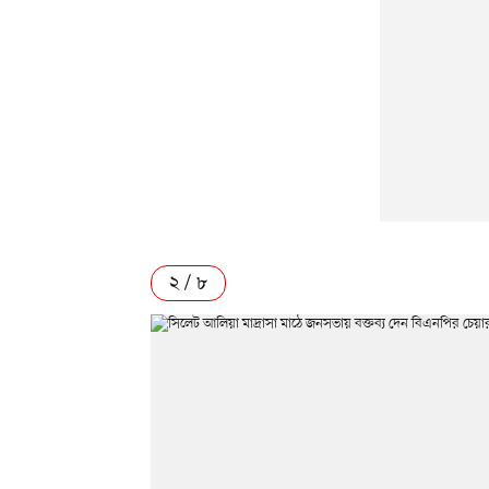
২ / ৮