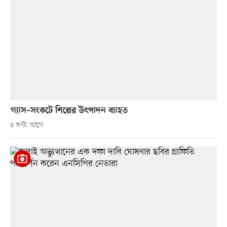
গ্যাস–সংকটে শিল্পের উৎপাদন ব্যাহত
৪ ঘণ্টা আগে