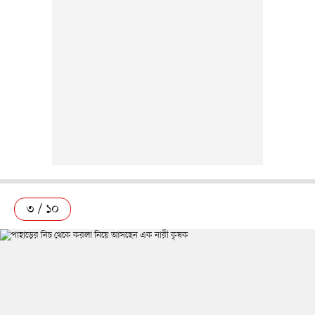
৩ / ১০