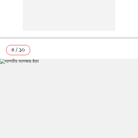
৪ / ১০