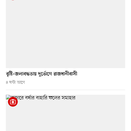
বৃষ্টি–জলাবদ্ধতায় দুর্ভোগে রাজধানীবাসী
৪ ঘণ্টা আগে