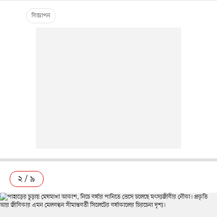
২ / ৯