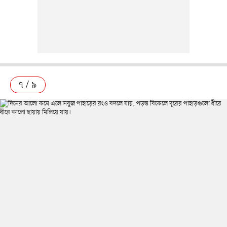
৭ / ৯