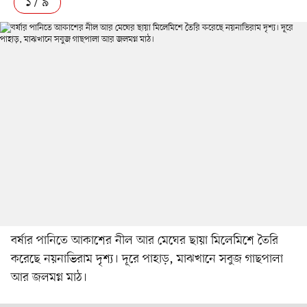
১ / ৯
বর্ষার পানিতে আকাশের নীল আর মেঘের ছায়া মিলেমিশে তৈরি
করেছে নয়নাভিরাম দৃশ্য। দূরে পাহাড়, মাঝখানে সবুজ গাছপালা
আর জলমগ্ন মাঠ।