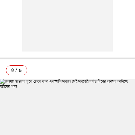
৪ / ৯