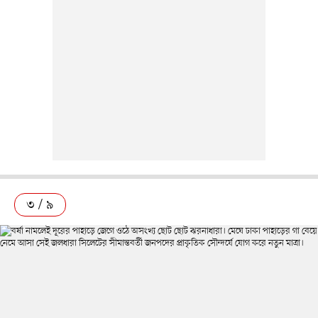
৩ / ৯