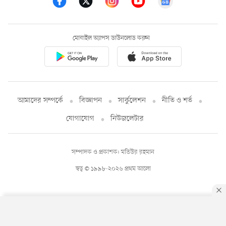
মোবাইল অ্যাপস ডাউনলোড করুন
আমাদের সম্পর্কে
বিজ্ঞাপন
সার্কুলেশন
নীতি ও শর্ত
যোগাযোগ
নিউজলেটার
সম্পাদক ও প্রকাশক: মতিউর রহমান
স্বত্ব © ১৯৯৮-২০২৬ প্রথম আলো
By using this site, you agree to our
Privacy Policy
.
OK