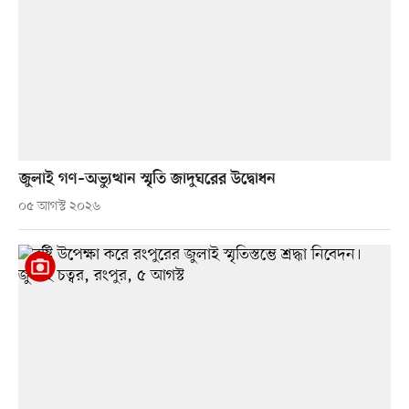
জুলাই গণ–অভ্যুত্থান স্মৃতি জাদুঘরের উদ্বোধন
০৫ আগস্ট ২০২৬