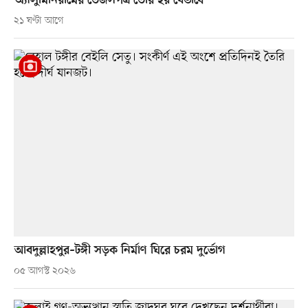
অ্যালুমিনিয়ামের তৈজসপত্র তৈরি হয় যেভাবে
২১ ঘণ্টা আগে
আবদুল্লাহপুর–টঙ্গী সড়ক নির্মাণ ঘিরে চরম দুর্ভোগ
০৫ আগস্ট ২০২৬