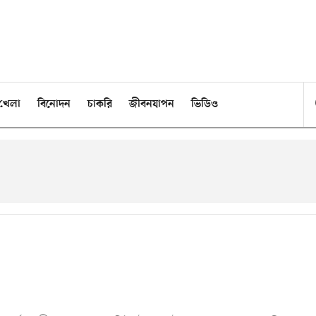
খেলা
বিনোদন
চাকরি
জীবনযাপন
ভিডিও