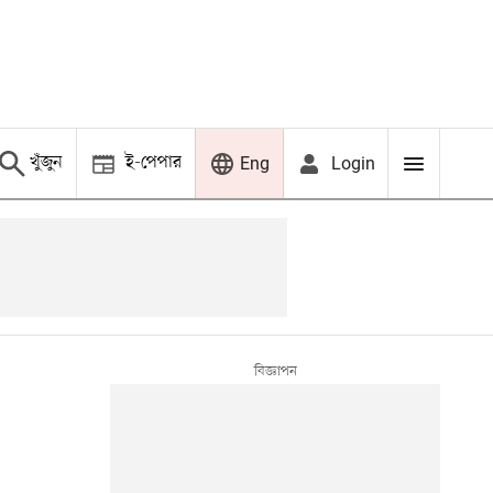
খুঁজুন
ই-পেপার
Login
Eng