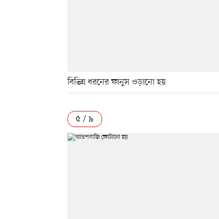
বিভিন্ন ধরনের ফানুস ওড়ানো হয়
৫ / ৯