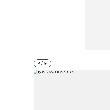
২ / ৯