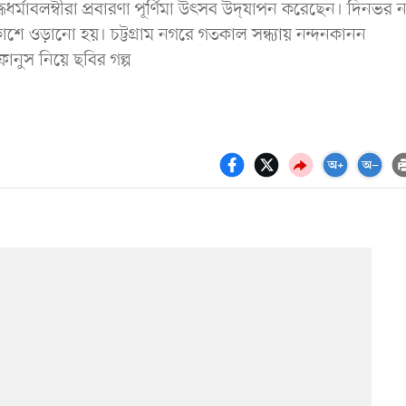
্মাবলম্বীরা প্রবারণা পূর্ণিমা উৎসব উদ্‌যাপন করেছেন। দিনভর ন
াশে ওড়ানো হয়। চট্টগ্রাম নগরে গতকাল সন্ধ্যায় নন্দনকানন
ফানুস নিয়ে ছবির গল্প