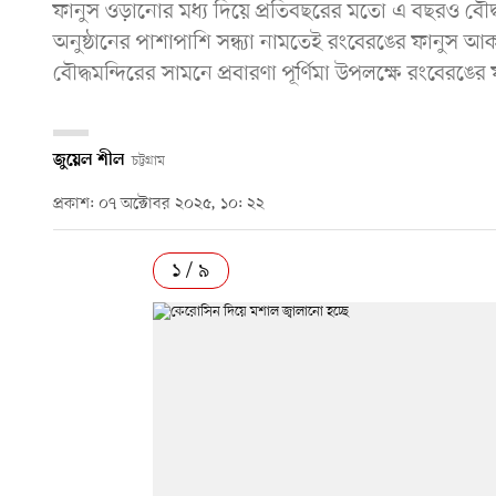
ফানুস ওড়ানোর মধ্য দিয়ে প্রতিবছরের মতো এ বছরও বৌদ্ধধর
অনুষ্ঠানের পাশাপাশি সন্ধ্যা নামতেই রংবেরঙের ফানুস আক
বৌদ্ধমন্দিরের সামনে প্রবারণা পূর্ণিমা উপলক্ষে রংবেরঙের 
জুয়েল শীল
চট্টগ্রাম
প্রকাশ: ০৭ অক্টোবর ২০২৫, ১০: ২২
১ / ৯