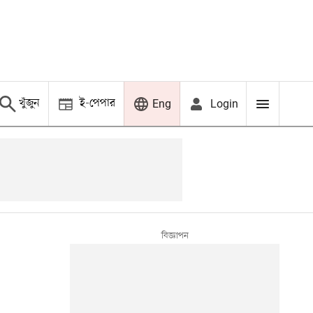
খুঁজুন
ই-পেপার
Login
Eng