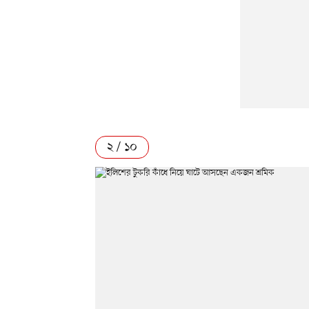
২ / ১০