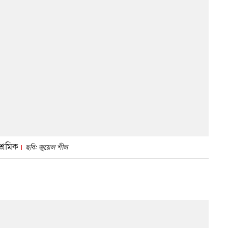
্রমিক
ছবি: জুয়েল শীল