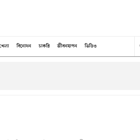
খেলা
বিনোদন
চাকরি
জীবনযাপন
ভিডিও