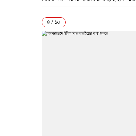
৪ / ১০