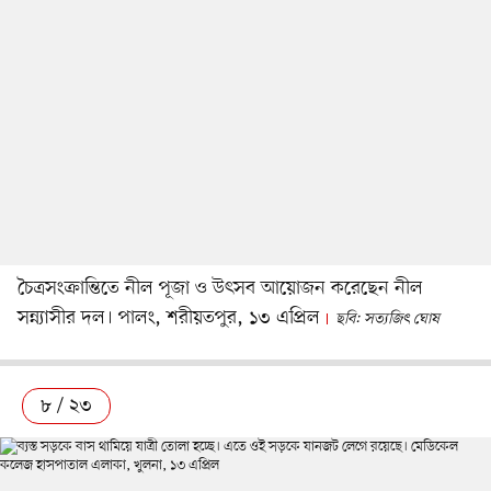
চৈত্রসংক্রান্তিতে নীল পূজা ও উৎসব আয়োজন করেছেন নীল
সন্ন্যাসীর দল। পালং, শরীয়তপুর, ১৩ এপ্রিল
ছবি: সত্যজিৎ ঘোষ
৮ / ২৩