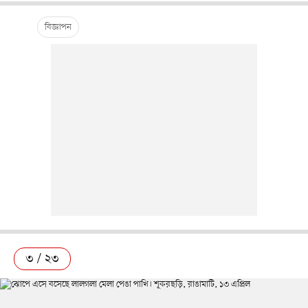
৩ / ২৩