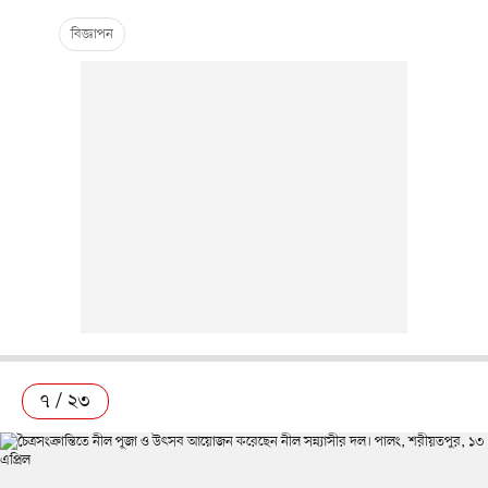
৭ / ২৩