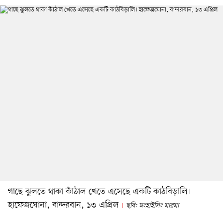
গাছে ঝুলতে থাকা কাঁঠাল খেতে এসেছে একটি কাঠবিড়ালি।
হাফেজঘোনা, বান্দরবান, ১৩ এপ্রিল
ছবি: মংহাইসিং মারমা