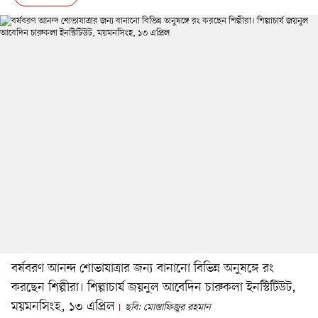
বর্ষবরণ আনন্দ শোভাযাত্রার জন্য বানানো বিভিন্ন অনুষঙ্গে রং
করছেন শিল্পীরা। শিল্পাচার্য জয়নুল আবেদিন চারুকলা ইনস্টিটিউট,
ময়মনসিংহ, ১৩ এপ্রিল
ছবি: মোস্তাফিজুর রহমান