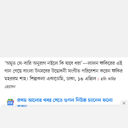
‘অমৃত সে-বারি অনুরাগ নইলে কি যাবে ধরা’—লালন ফকিরের এই
গান গেয়ে বাংলা উৎসবের উদ্বোধনী সংগীত পরিবেশন করেন ফকির
মহররম শাহ। শিল্পকলা একাডেমি, ঢাকা, ১৩ এপ্রিল
ছবি: কবির
হোসেন
প্রথম আলোর খবর পেতে গুগল নিউজ চ্যানেল ফলো
করুন
By using this site, you agree to our
Privacy Policy
.
OK