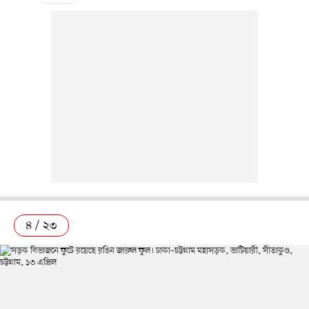
৪ / ২৩