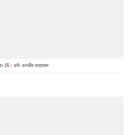
১০ মে
ছবি: তানভীর আহাম্মেদ