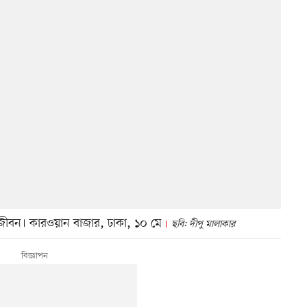
গরজীবন। কারওয়ান বাজার, ঢাকা, ১০ মে
ছবি: দীপু মালাকার