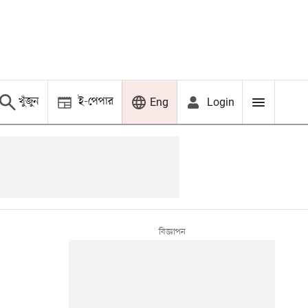
খুঁজুন
ই-পেপার
Login
Eng