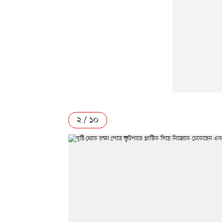
২ / ১০