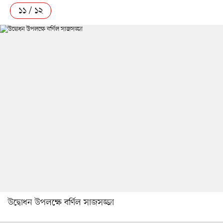
১১ / ১২
উদ্বোধন উপলক্ষে বর্ণিল সাজসজ্জা