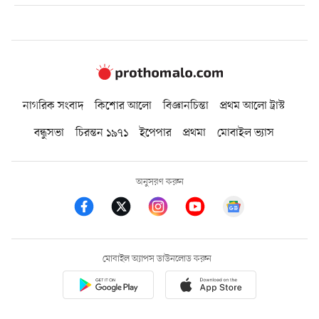
নাগরিক সংবাদ
কিশোর আলো
বিজ্ঞানচিন্তা
প্রথম আলো ট্রাস্ট
বন্ধুসভা
চিরন্তন ১৯৭১
ইপেপার
প্রথমা
মোবাইল ভ্যাস
অনুসরণ করুন
মোবাইল অ্যাপস ডাউনলোড করুন