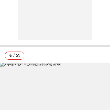
৩ / ১২