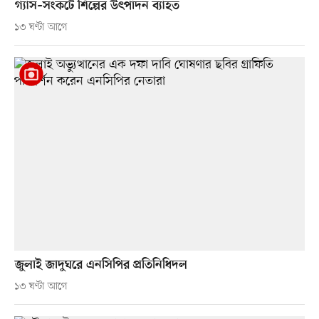
গ্যাস–সংকটে শিল্পের উৎপাদন ব্যাহত
১৩ ঘণ্টা আগে
জুলাই জাদুঘরে এনসিপির প্রতিনিধিদল
১৩ ঘণ্টা আগে