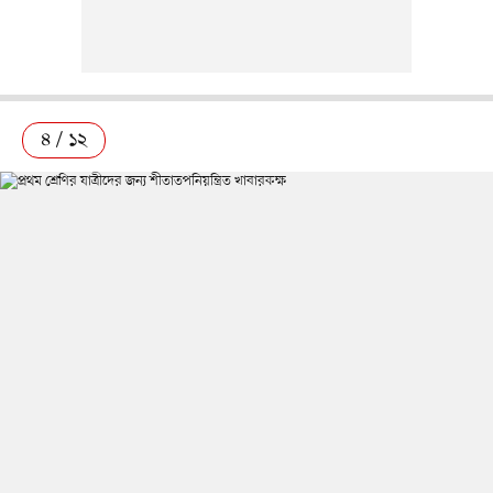
৪ / ১২