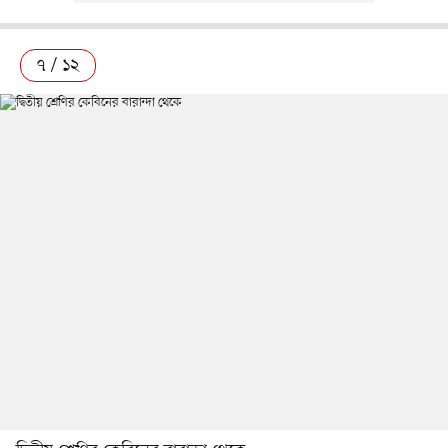
৭ / ১২