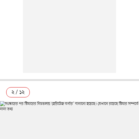
২ / ১২