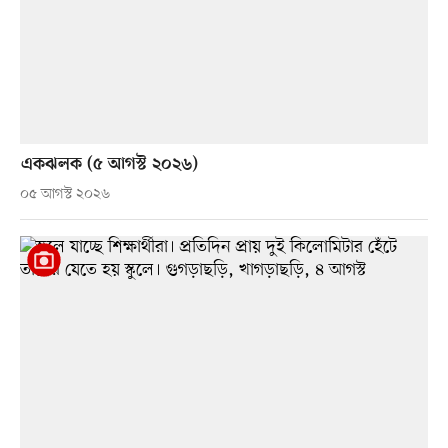
একঝলক (৫ আগস্ট ২০২৬)
০৫ আগস্ট ২০২৬