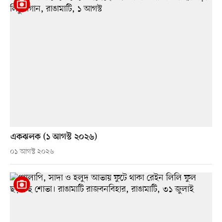
একঝলক (১ আগস্ট ২০২৬)
০১ আগস্ট ২০২৬