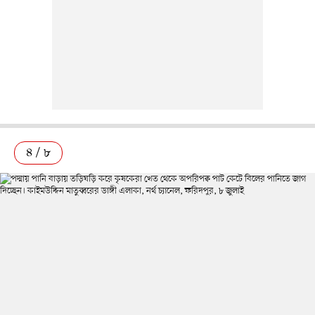
৪ / ৮