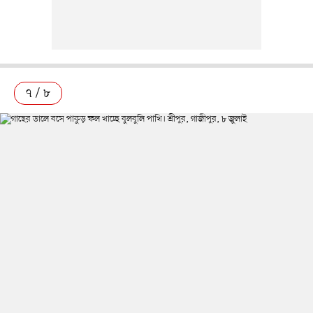
৭ / ৮