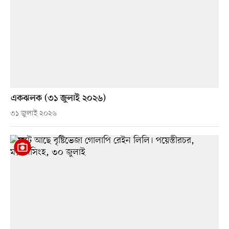
একঝলক (৩১ জুলাই ২০২৬)
৩১ জুলাই ২০২৬