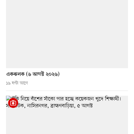
একঝলক (৬ আগস্ট ২০২৬)
১৯ ঘণ্টা আগে