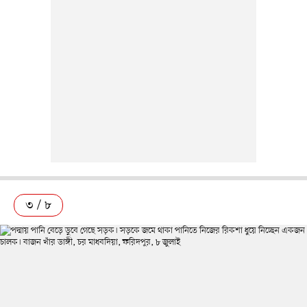
৩ / ৮