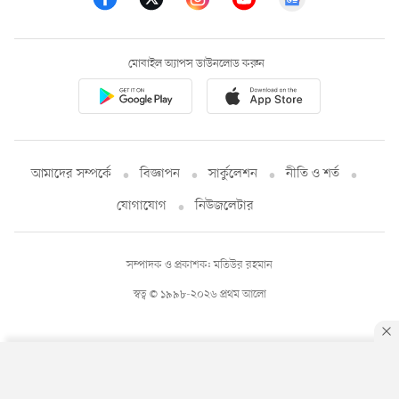
মোবাইল অ্যাপস ডাউনলোড করুন
আমাদের সম্পর্কে
বিজ্ঞাপন
সার্কুলেশন
নীতি ও শর্ত
যোগাযোগ
নিউজলেটার
সম্পাদক ও প্রকাশক: মতিউর রহমান
স্বত্ব © ১৯৯৮-২০২৬ প্রথম আলো
By using this site, you agree to our
Privacy Policy
.
OK