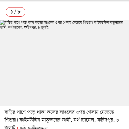
১ / ৮
বাড়ির পাশে পড়ে থাকা কলের লাঙলের ওপর খেলায় মেতেছে
শিশুরা। কাইমউদ্দিন মাতুব্বরের ডাঙ্গী, নর্থ চ্যানেল, ফরিদপুর, ৮
জুলাই
ছবি: আলীমুজ্জামান