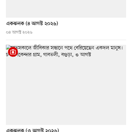
একঝলক (৪ আগস্ট ২০২৬)
০৪ আগস্ট ২০২৬
একঝলক (৩ আগস্ট ২০২৬)