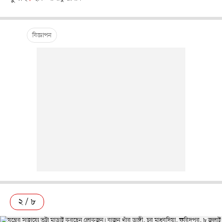
২ / ৮