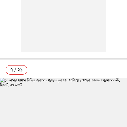
৭ / ২১