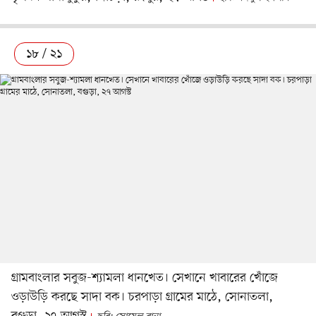
১৮ / ২১
গ্রামবাংলার সবুজ-শ্যামলা ধানখেত। সেখানে খাবারের খোঁজে
ওড়াউড়ি করছে সাদা বক। চরপাড়া গ্রামের মাঠে, সোনাতলা,