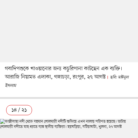
গবাদিপশুকে খাওয়ানোর জন্য কচুরিপানা কাটছেন এক ব্যক্তি।
আরাজি নিয়ামত এলাকা, গঙ্গাচড়া, রংপুর, ২৭ আগস্ট
ছবি: মঈনুল
ইসলাম
১৪ / ২১