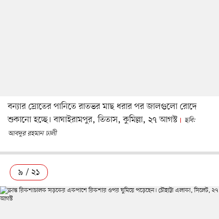
বন্যার স্রোতের পানিতে রাতভর মাছ ধরার পর জালগুলো রোদে
শুকানো হচ্ছে। বাঘাইরামপুর, তিতাস, কুমিল্লা, ২৭ আগস্ট
ছবি:
আবদুর রহমান ঢালী
৯ / ২১