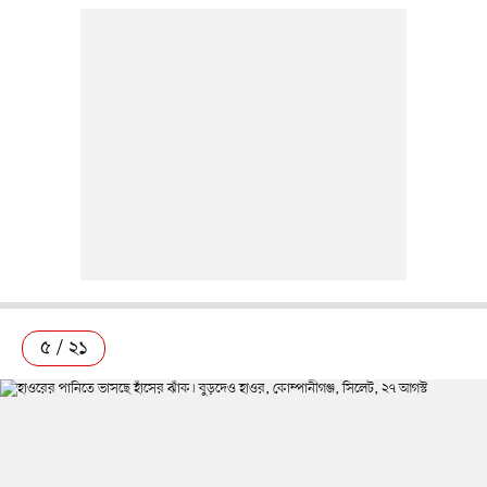
৫ / ২১