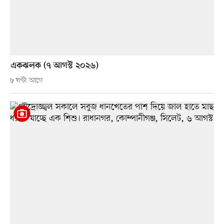
একঝলক (৭ আগস্ট ২০২৬)
৮ ঘণ্টা আগে