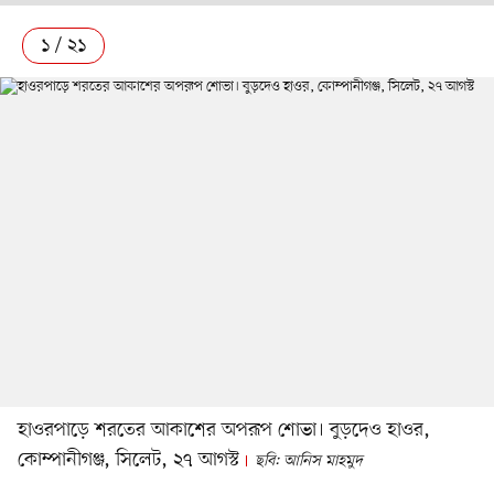
১ / ২১
হাওরপাড়ে শরতের আকাশের অপরূপ শোভা। বুড়দেও হাওর,
কোম্পানীগঞ্জ, সিলেট, ২৭ আগস্ট
ছবি: আনিস মাহমুদ