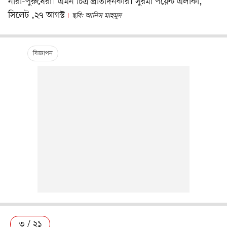
নারী-পুরুষেরা। এমন চিত্র প্রতিদিনকার। সুরমা পয়েন্ট এলাকা,
সিলেট ,২৭ আগস্ট
ছবি: আনিস মাহমুদ
৩ / ২১