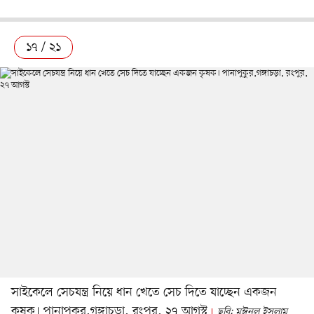
১৭ / ২১
সাইকেলে সেচযন্ত্র নিয়ে ধান খেতে সেচ দিতে যাচ্ছেন একজন
কৃষক। পানাপুকুর,গঙ্গাচড়া, রংপুর, ২৭ আগস্ট
ছবি: মঈনুল ইসলাম