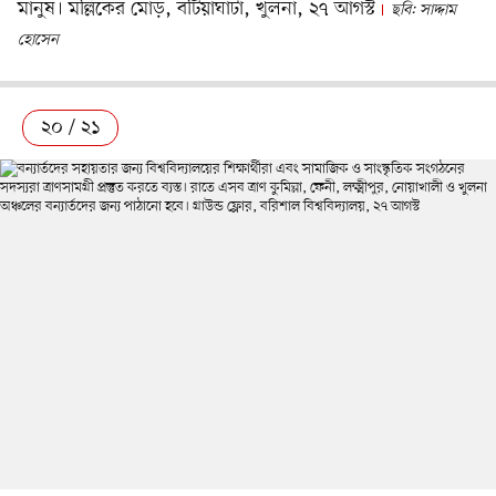
মানুষ। মল্লিকের মোড়, বটিয়াঘাটা, খুলনা, ২৭ আগস্ট
ছবি: সাদ্দাম
হোসেন
২০ / ২১