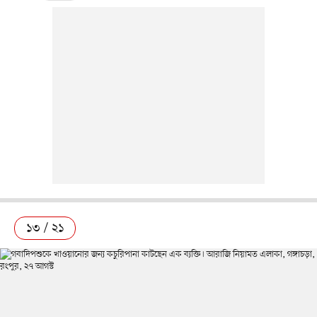
১৩ / ২১