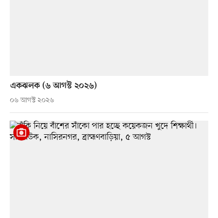
একঝলক (৬ আগস্ট ২০২৬)
০৬ আগস্ট ২০২৬