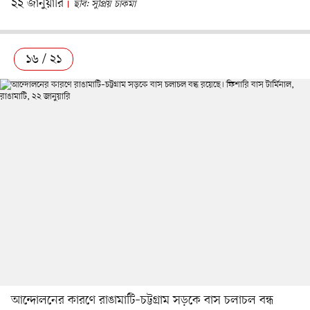
২২ জানুয়ারি
ছবি: সুপ্রিয় চাকমা
১৬ / ২১
আন্দোলনের কারণে রাঙামাটি–চট্টগ্রাম সড়কে বাস চলাচল বন্ধ