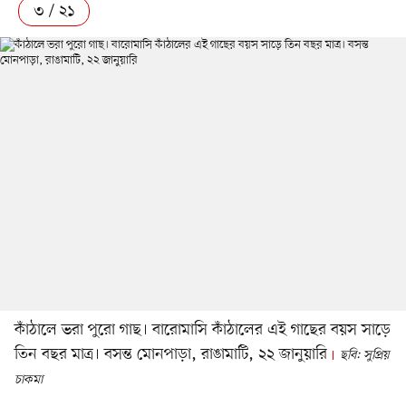
৩ / ২১
কাঁঠালে ভরা পুরো গাছ। বারোমাসি কাঁঠালের এই গাছের বয়স সাড়ে
তিন বছর মাত্র। বসন্ত মোনপাড়া, রাঙামাটি, ২২ জানুয়ারি
ছবি: সুপ্রিয়
চাকমা