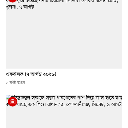
একঝলক (৭ আগস্ট ২০২৬)
৩ ঘণ্টা আগে