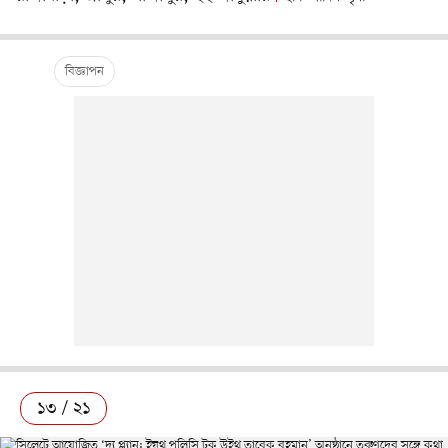
১৩ / ২১