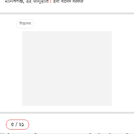
মানিকগঞ্জ, ২২ জানুয়ারি
ছবি: খালেদ সরকার
৫ / ২১