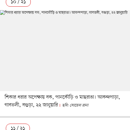
১০ / ২১
শিকার ধরার অপেক্ষায় বক, পানকৌড়ি ও মাছরাঙা। আকন্দপাড়া,
গাবতলী, বগুড়া, ২২ জানুয়ারি
ছবি: সোয়েল রানা
১১ / ২১