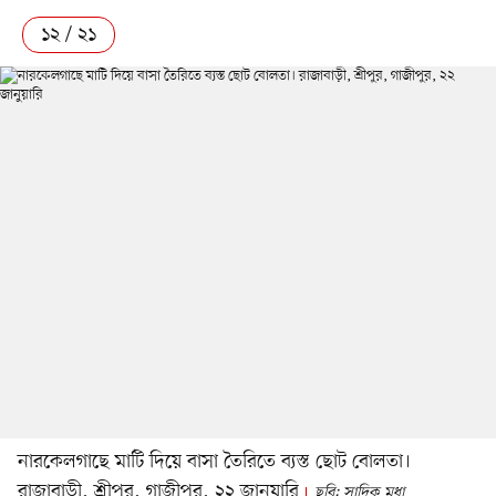
১২ / ২১
নারকেলগাছে মাটি দিয়ে বাসা তৈরিতে ব্যস্ত ছোট বোলতা।
রাজাবাড়ী, শ্রীপুর, গাজীপুর, ২২ জানুয়ারি
ছবি: সাদিক মৃধা