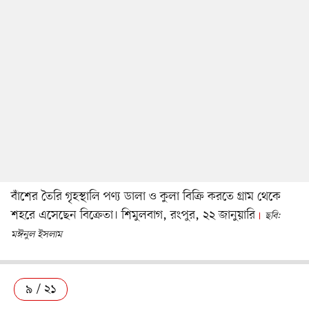
বাঁশের তৈরি গৃহস্থালি পণ্য ডালা ও কুলা বিক্রি করতে গ্রাম থেকে
শহরে এসেছেন বিক্রেতা। শিমুলবাগ, রংপুর, ২২ জানুয়ারি
ছবি:
মঈনুল ইসলাম
৯ / ২১