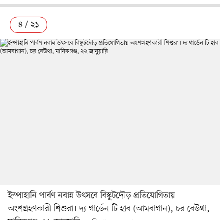
৪ / ২১
ইস্পাহানি পার্বণ নবান্ন উৎসবে বিস্কুটদৌড় প্রতিযোগিতায়
অংশগ্রহণকারী শিশুরা। দ্য গার্ডেন টি হাব (আমবাগান), চর বেউথা,