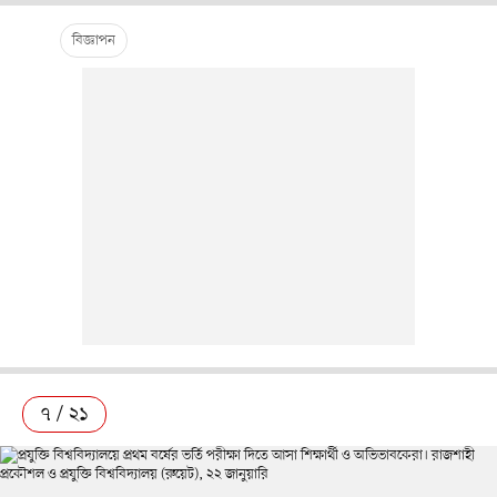
৭ / ২১