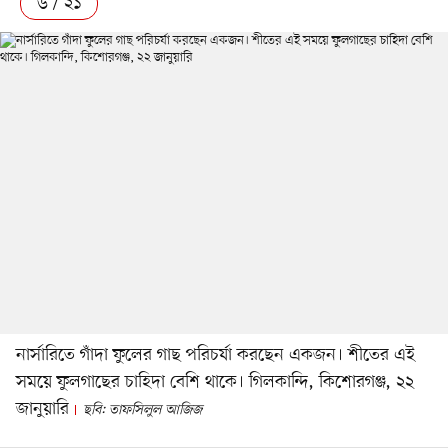
৬ / ২১
নার্সারিতে গাঁদা ফুলের গাছ পরিচর্যা করছেন একজন। শীতের এই
সময়ে ফুলগাছের চাহিদা বেশি থাকে। গিলকান্দি, কিশোরগঞ্জ, ২২
জানুয়ারি
ছবি: তাফসিলুল আজিজ