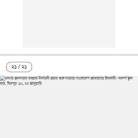
২১ / ২১