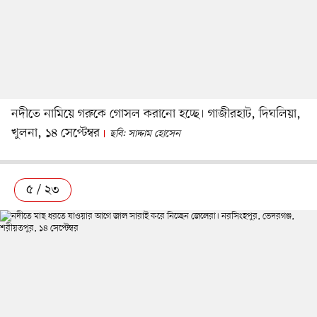
নদীতে নামিয়ে গরুকে গোসল করানো হচ্ছে। গাজীরহাট, দিঘলিয়া,
খুলনা, ১৪ সেপ্টেম্বর
ছবি: সাদ্দাম হোসেন
৫ / ২৩