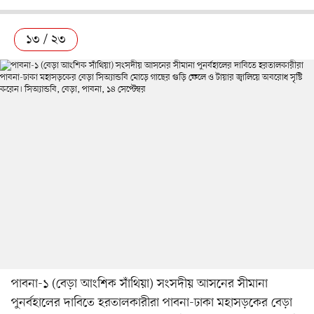
১৩ / ২৩
পাবনা-১ (বেড়া আংশিক সাঁথিয়া) সংসদীয় আসনের সীমানা
পুনর্বহালের দাবিতে হরতালকারীরা পাবনা-ঢাকা মহাসড়কের বেড়া