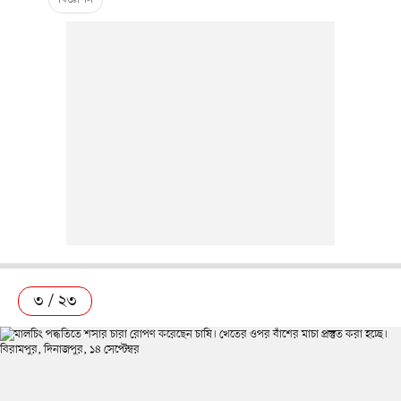
৩ / ২৩