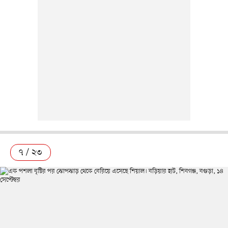
৭ / ২৩