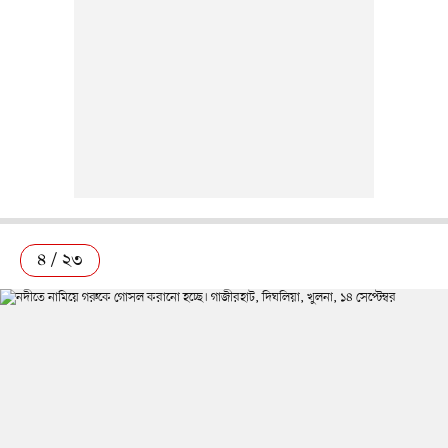
৪ / ২৩