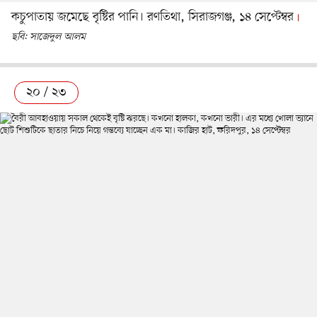
কচুপাতায় জমেছে বৃষ্টির পানি। রণতিথা, সিরাজগঞ্জ, ১৪ সেপ্টেম্বর
ছবি: সাজেদুল আলম
২০ / ২৩