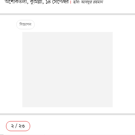
অশোকতলা, কুমিল্লা, ১৪ সেপ্টেম্বর
ছবি: আবদুর রহমান
২ / ২৩