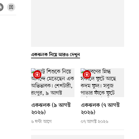
একঝলক নিয়ে আরও দেখুন
একঝলক (৯ আগস্ট
একঝলক (৭ আগস্ট
২০২৬)
২০২৬)
৬ ঘণ্টা আগে
০৭ আগস্ট ২০২৬