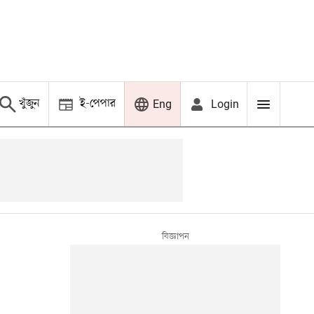
খুঁজুন
ই-পেপার
Login
Eng