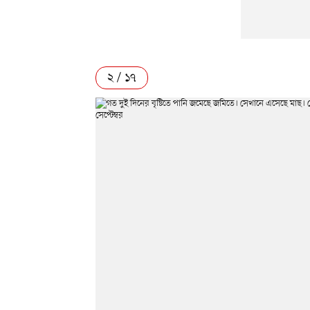
২ / ১৭