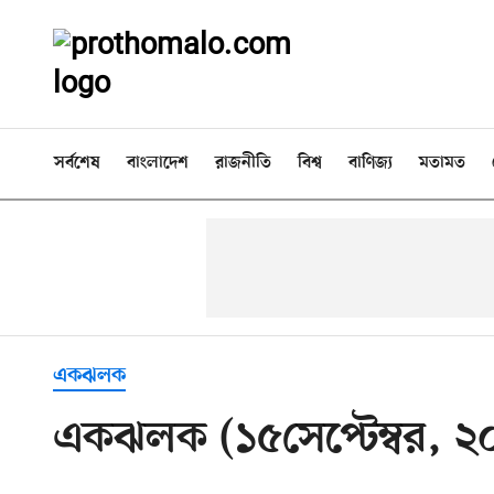
সর্বশেষ
বাংলাদেশ
রাজনীতি
বিশ্ব
বাণিজ্য
মতামত
একঝলক
একঝলক (১৫সেপ্টেম্বর, ২