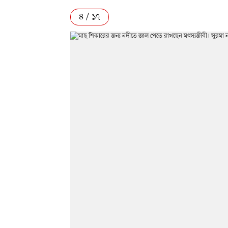
৪ / ১৭