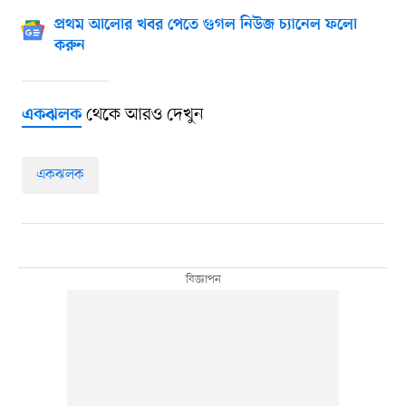
প্রথম আলোর খবর পেতে গুগল নিউজ চ্যানেল ফলো
করুন
থেকে আরও দেখুন
একঝলক
একঝলক