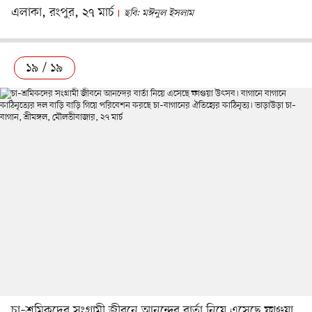
এলাকা, রংপুর, ২৭ মার্চ
ছবি: মঈনুল ইসলাম
১৯ / ১৯
চা–শ্রমিকদের সংগ্রামী জীবনে আনন্দের বার্তা নিয়ে এসেছে ফাগুয়া