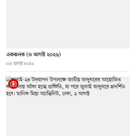
একঝলক (৩ আগস্ট ২০২৬)
০৩ আগস্ট ২০২৬