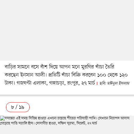
বাড়ির সামনে বসে বাঁশ দিয়ে আপন মনে মুরগির খাঁচা তৈরি
করছেন ইনসান আলী। প্রতিটি খাঁচা বিক্রি করবেন ১০০ থেকে ১২০
টাকা। গজঘণ্টা এলাকা, গঙ্গাচড়া, রংপুর, ২৭ মার্চ
ছবি: মঈনুল ইসলাম
৮ / ১৯