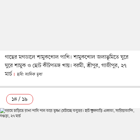
গাছের মগডালে শামুকখোল পাখি। শামুকখোল জলাভূমিতে ঘুরে
ঘুরে শামুক ও ছোট কীটপতঙ্গ খায়। বরমী, শ্রীপুর, গাজীপুর, ২৭
মার্চ
ছবি: সাদিক মৃধা
১৪ / ১৯