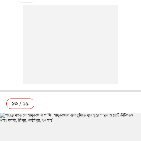
১৩ / ১৯