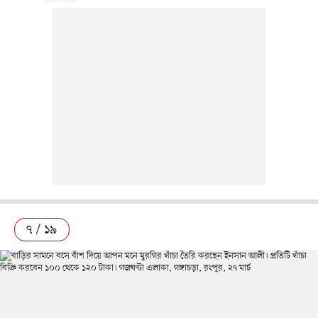
৭ / ১৯