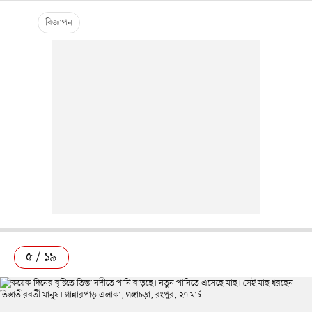
৫ / ১৯