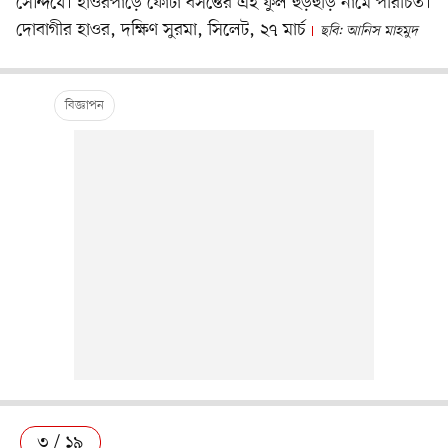
সৌন্দর্যে। হাওরপাড়ে ফোটা বসন্তের এই ফুল হুড়হুড়ি নামে পরিচিত।
দোবাগীর হাওর, দক্ষিণ সুরমা, সিলেট, ২৭ মার্চ
ছবি: আনিস মাহমুদ
৩ / ১৯