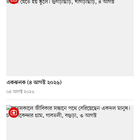
একঝলক (৪ আগস্ট ২০২৬)
০৪ আগস্ট ২০২৬