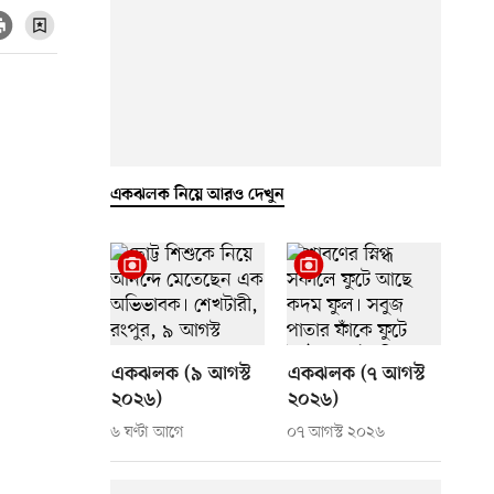
একঝলক নিয়ে আরও দেখুন
একঝলক (৯ আগস্ট
একঝলক (৭ আগস্ট
২০২৬)
২০২৬)
৬ ঘণ্টা আগে
০৭ আগস্ট ২০২৬