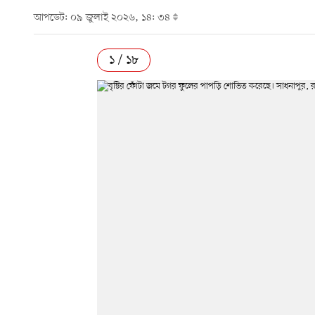
আপডেট: ০৯ জুলাই ২০২৬, ১৪: ৩৪
১ / ১৮