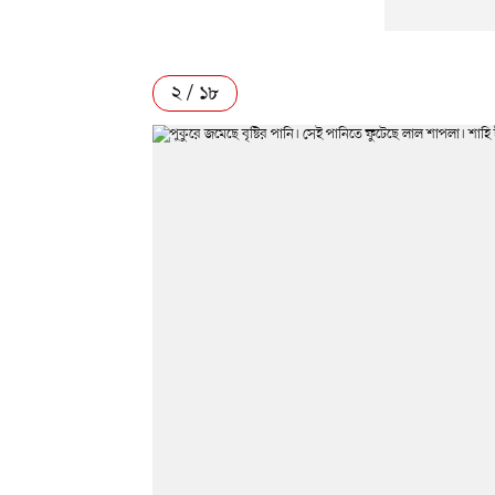
২ / ১৮