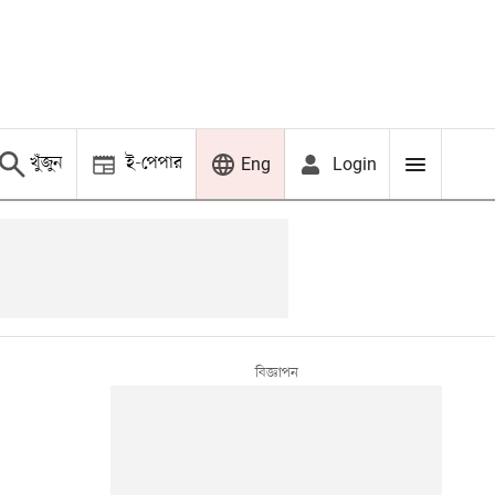
খুঁজুন
ই-পেপার
Login
Eng