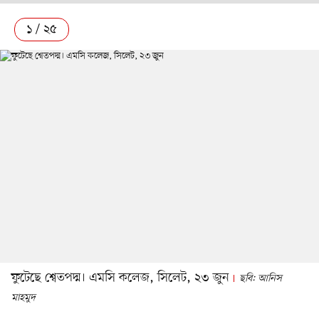
১ / ২৫
ফুটেছে শ্বেতপদ্ম। এমসি কলেজ, সিলেট, ২৩ জুন
ছবি: আনিস
মাহমুদ