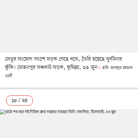
সেতুর সংযোগ অংশে সড়ক গেছে ধসে, তৈরি হয়েছে দুর্ঘটনার
ঝুঁকি। মোহনপুর লঞ্চঘাট সড়ক, কুমিল্লা, ২৩ জুন
ছবি: আবদুর রহমান
ঢালী
১৮ / ২৫