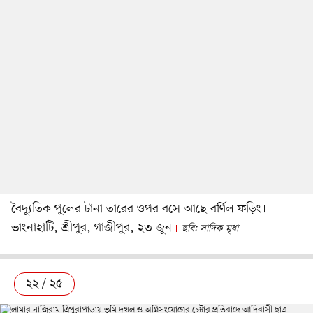
বৈদ্যুতিক পুলের টানা তারের ওপর বসে আছে বর্ণিল ফড়িং।
ভাংনাহাটি, শ্রীপুর, গাজীপুর, ২৩ জুন
ছবি: সাদিক মৃধা
২২ / ২৫