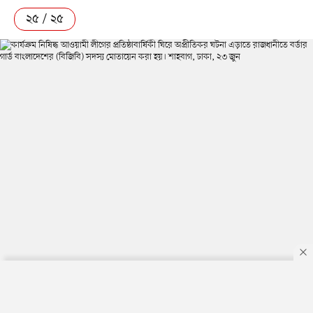
২৫ / ২৫
কার্যক্রম নিষিদ্ধ আওয়ামী লীগের প্রতিষ্ঠাবার্ষিকী ঘিরে অপ্রীতিকর
By using this site, you agree to our
Privacy Policy
.
OK
ঘটনা এড়াতে রাজধানীতে বর্ডার গার্ড বাংলাদেশের (বিজিবি) সদস্য