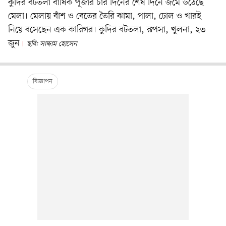
কুদির বটতলা বার্ষিক পূজার চার দিনের শেষ দিনে জমে উঠেছে
মেলা। মেলায় বাঁশ ও বেতের তৈরি ঝামা, পালা, ঢোল ও খারই
নিয়ে বসেছেন এক কারিগর। কুদির বটতলা, রূপসা, খুলনা, ২৩
জুন
ছবি: সাদ্দাম হোসেন