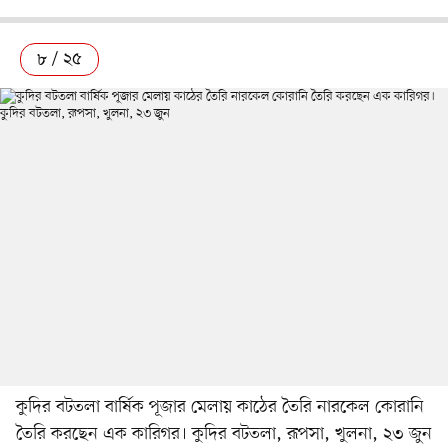
৮ / ২৫
কুদির বটতলা বার্ষিক পূজার মেলায় কাঠের তৈরি নারকেল কোরানি
তৈরি করছেন এক কারিগর। কুদির বটতলা, রূপসা, খুলনা, ২৩ জুন