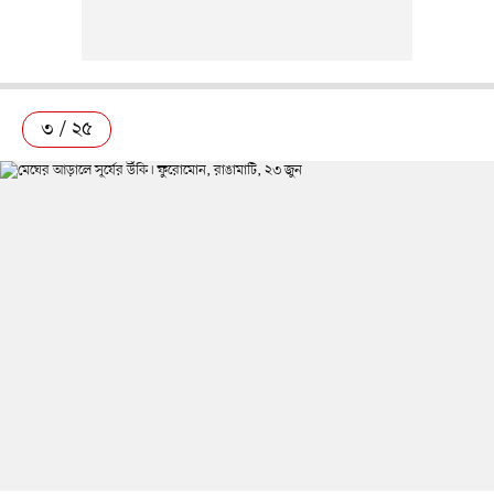
৩ / ২৫