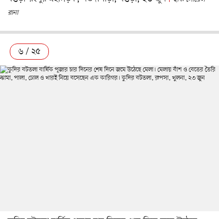
রানা
৬ / ২৫