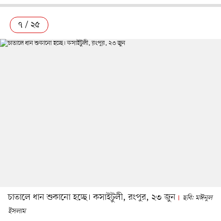
৭ / ২৫
চাতালে ধান শুকানো হচ্ছে। কসাইটুলী, রংপুর, ২৩ জুন
ছবি: মঈনুল
ইসলাম