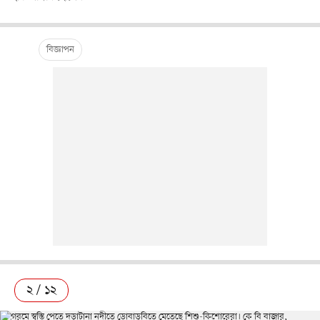
২ / ১২