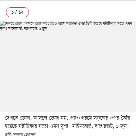
১ / ১২
দেখতে ভেজা, আসলে ভেজা নয়; প্রচণ্ড গরমে সড়কের ওপর তৈরি
হয়েছে মরীচিকার মতো এমন দৃশ্য। সাইনবোর্ড, বাগেরহাট, ১ জুন
ছবি: সাদ্দাম হোসেন