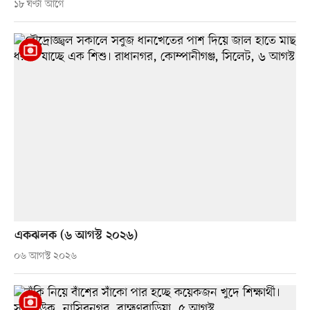
১৮ ঘণ্টা আগে
একঝলক (৬ আগস্ট ২০২৬)
০৬ আগস্ট ২০২৬