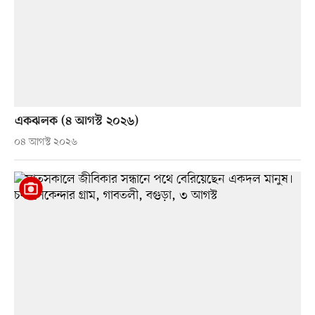
একঝলক (৪ আগস্ট ২০২৬)
০৪ আগস্ট ২০২৬