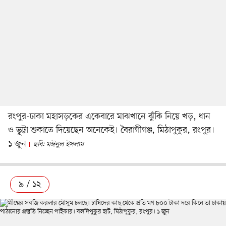
রংপুর-ঢাকা মহাসড়কের একেবারে মাঝখানে ঝুঁকি নিয়ে খড়, ধান
ও ভুট্টা শুকাতে দিয়েছেন অনেকেই। বৈরাগীগঞ্জ, মিঠাপুকুর, রংপুর।
১ জুন
ছবি: মঈনুল ইসলাম
৯ / ১২