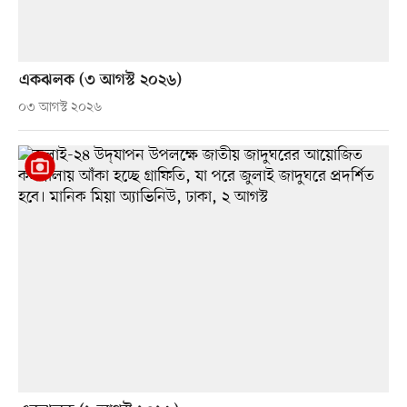
একঝলক (৩ আগস্ট ২০২৬)
০৩ আগস্ট ২০২৬