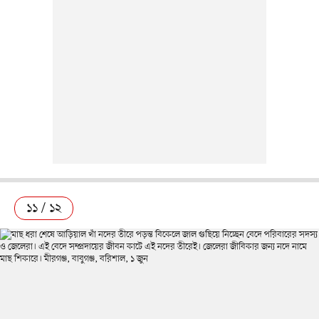
১১ / ১২