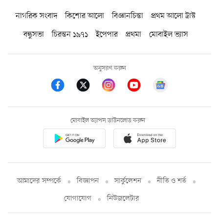
নাগরিক সংবাদ
কিশোর আলো
বিজ্ঞানচিন্তা
প্রথম আলো ট্রাস্ট
বন্ধুসভা
চিরন্তন ১৯৭১
ইপেপার
প্রথমা
মোবাইল ভ্যাস
অনুসরণ করুন
মোবাইল অ্যাপস ডাউনলোড করুন
আমাদের সম্পর্কে
বিজ্ঞাপন
সার্কুলেশন
নীতি ও শর্ত
যোগাযোগ
নিউজলেটার