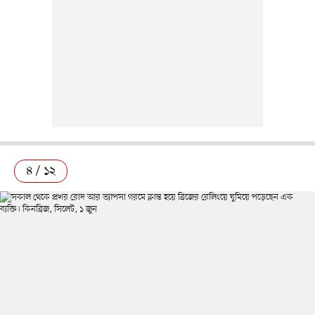
৪ / ১২