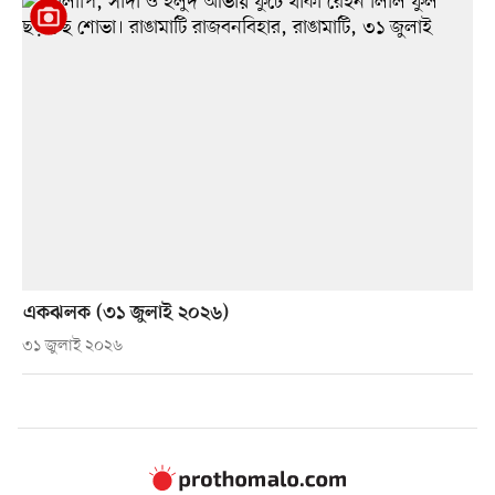
একঝলক (৩১ জুলাই ২০২৬)
৩১ জুলাই ২০২৬