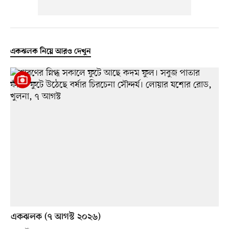
একঝলক নিয়ে আরও দেখুন
একঝলক (৭ আগস্ট ২০২৬)