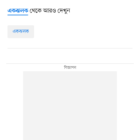
থেকে আরও দেখুন
একঝলক
একঝলক