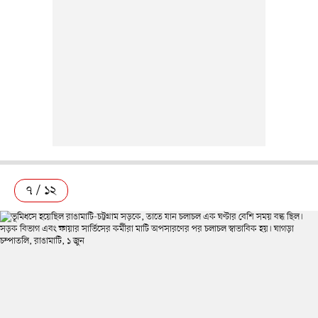
৭ / ১২