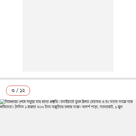
৩ / ১২