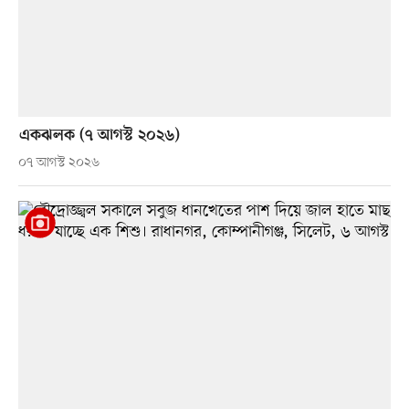
একঝলক (৭ আগস্ট ২০২৬)
০৭ আগস্ট ২০২৬