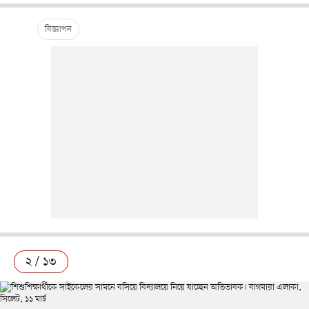
২ / ১৩