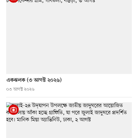
একঝলক (৩ আগস্ট ২০২৬)
০৩ আগস্ট ২০২৬