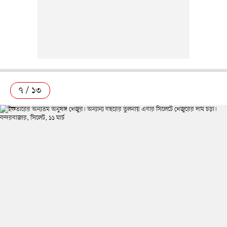
৭ / ১৩