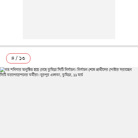
৪ / ১৩