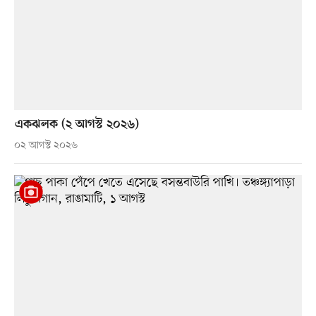
একঝলক (২ আগস্ট ২০২৬)
০২ আগস্ট ২০২৬