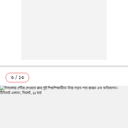
৩ / ১৩