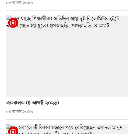
০৫ আগস্ট ২০২৬
একঝলক (৪ আগস্ট ২০২৬)
০৪ আগস্ট ২০২৬