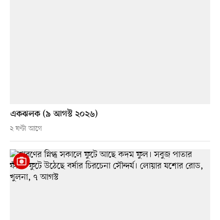
একঝলক (৯ আগস্ট ২০২৬)
২ ঘণ্টা আগে