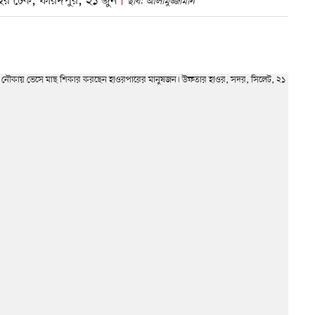
ইর টেক, ফরিদপুর, ২১ জুন
ছবি: আলীমুজ্জামান