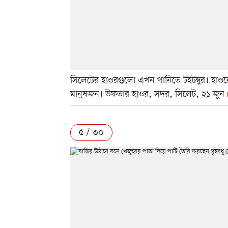
সিলেটের হাওরগুলো এখন পানিতে টইটম্বুর। হা
মানুষজন। উফতার হাওর, সদর, সিলেট, ২১ জুন
৫ / ৩০