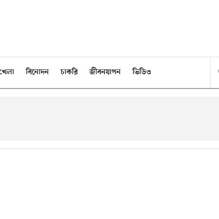
খেলা
বিনোদন
চাকরি
জীবনযাপন
ভিডিও