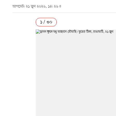
আপডেট: ২১ জুন ২০২৬, ১৪: ২৬
১ / ৩০