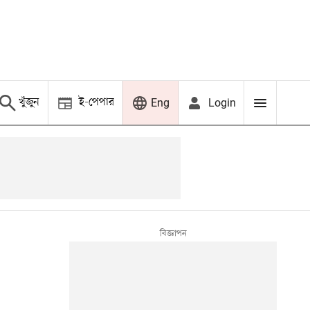
খুঁজুন
ই-পেপার
Login
Eng