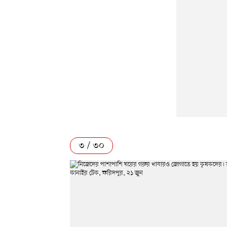
৩ / ৩০