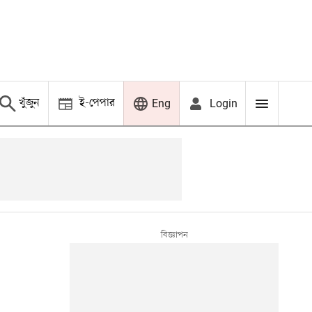
খুঁজুন
ই-পেপার
Login
Eng