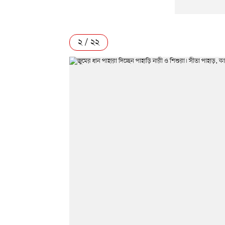
২ / ২২