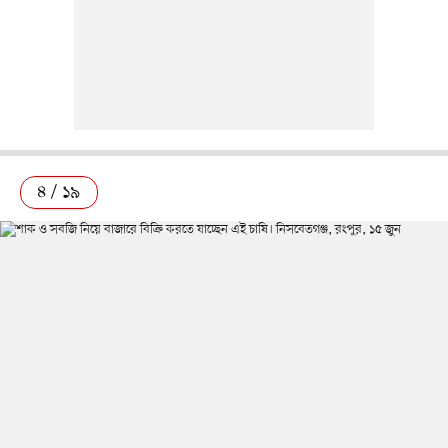
৪ / ১৯