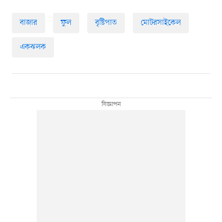
বাজার
ফুল
বৃষ্টিপাত
মোটরসাইকেল
একঝলক