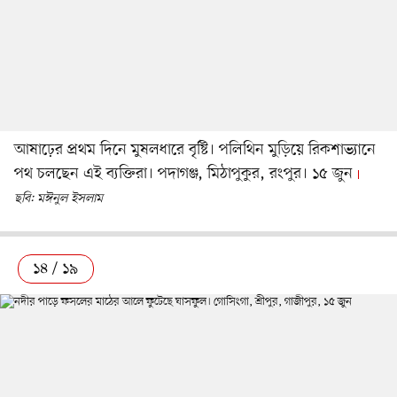
আষাঢ়ের প্রথম দিনে মুষলধারে বৃষ্টি। পলিথিন মুড়িয়ে রিকশাভ্যানে
পথ চলছেন এই ব্যক্তিরা। পদাগঞ্জ, মিঠাপুকুর, রংপুর। ১৫ জুন
ছবি: মঈনুল ইসলাম
১৪ / ১৯