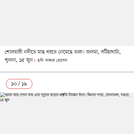
শোলমারী নদীতে মাছ ধরতে নেমেছে তারা। জলমা, বটিয়াঘাটা,
খুলনা, ১৫ জুন
ছবি: সাদ্দাম হোসেন
১০ / ১৯