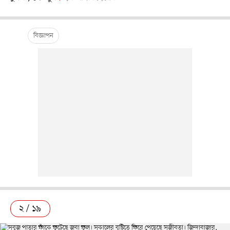
২ / ১৯