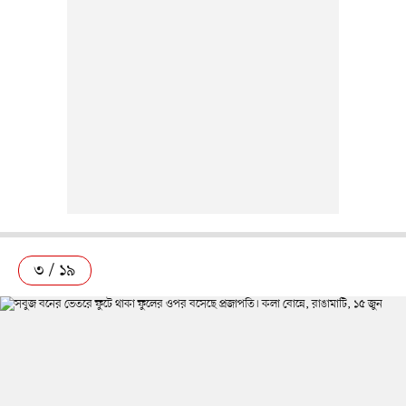
৩ / ১৯