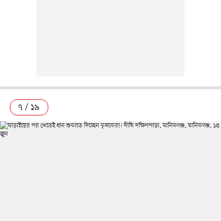
৭ / ১৯