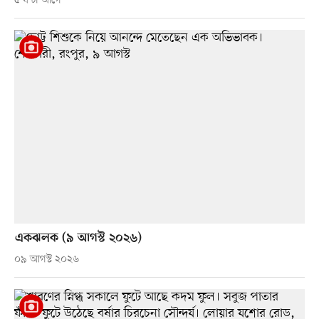
৫ ঘণ্টা আগে
একঝলক (৯ আগস্ট ২০২৬)
০৯ আগস্ট ২০২৬