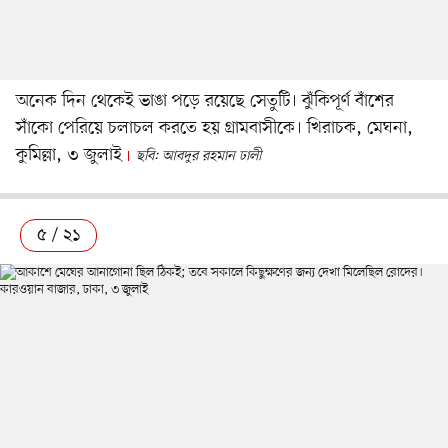
অনেক দিন থেকেই ভাঙা পড়ে রয়েছে সেতুটি। ঝুঁকিপূর্ণ বাঁশের
সাঁকো পেরিয়ে চলাচল করতে হয় গ্রামবাসীকে। খিরাচক, মেঘনা,
কুমিল্লা, ৩ জুলাই
ছবি: আবদুর রহমান ঢালী
৫ / ২১