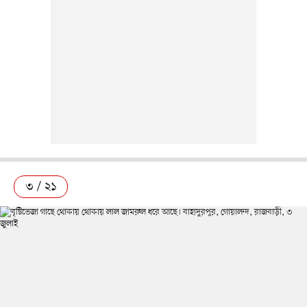
৩ / ২১