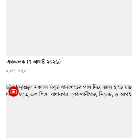
একঝলক (৭ আগস্ট ২০২৬)
২ ঘণ্টা আগে