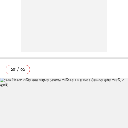
১৫ / ২১