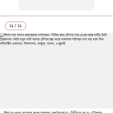
১১ / ২১