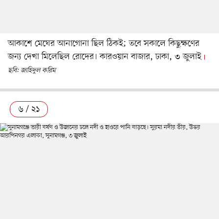
আকাশে মেঘের আনাগোনা ছিল ঠিকই; তবে সকালে কিছুক্ষণের
জন্য দেখা মিলেছিল রোদের। কারওয়ান বাজার, ঢাকা, ৩ জুলাই
ছবি: জাহিদুল করিম
৬ / ২১