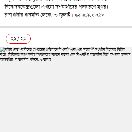
বিনোদনকেন্দ্রগুলো এখনো দর্শনার্থীদের পদচারণে মুখর।
রাজধানীর ধানমন্ডি লেকে, ৩ জুলাই
ছবি: জাহিদুল করিম
২১ / ২১