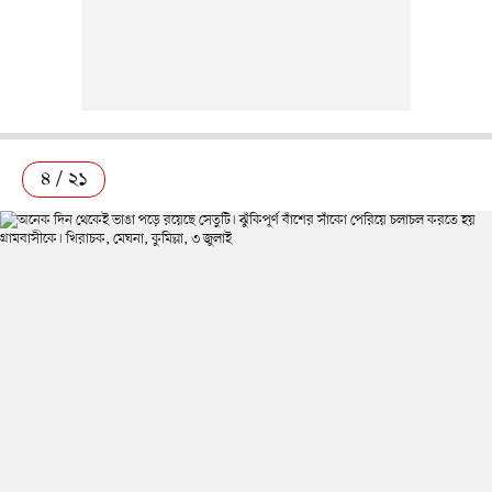
৪ / ২১