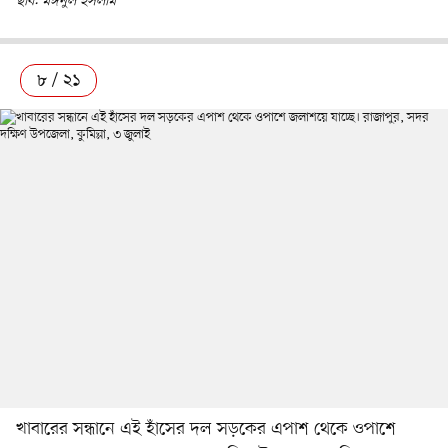
ছবি: মঈনুল ইসলাম
৮ / ২১
খাবারের সন্ধানে এই হাঁসের দল সড়কের এপাশ থেকে ওপাশে