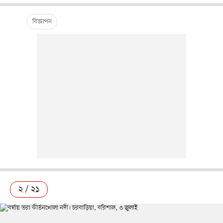
২ / ২১