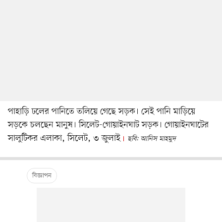
পাহাড়ি ঢলের পানিতে তলিয়ে গেছে সড়ক। সেই পানি মাড়িয়ে
সড়কে চলছেন মানুষ। সিলেট-গোয়াইনঘাট সড়ক। গোয়াইনঘাটের
সালুটিকর এলাকা, সিলেট, ৩ জুলাই
ছবি: আনিস মাহমুদ