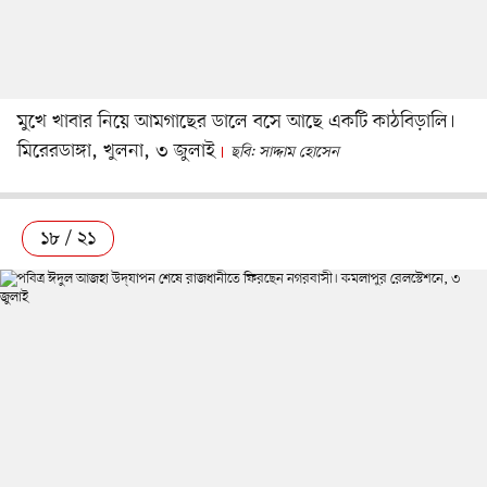
মুখে খাবার নিয়ে আমগাছের ডালে বসে আছে একটি কাঠবিড়ালি।
মিরেরডাঙ্গা, খুলনা, ৩ জুলাই
ছবি: সাদ্দাম হোসেন
১৮ / ২১