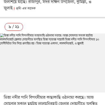
জলাশয়ে যাচ্ছে। রাজাপুর, সদর দক্ষিণ উপজেলা, কুমিল্লা, ৩
জুলাই
ছবি: এম সাদেক
৯ / ২১
তিস্তা নদীর পানি বিপৎসীমার কাছাকাছি ওঠানামা করছে। আজ
সোমবার সকাল ছয়টায় লালমনিরহাট জেলার দোয়ানীতে অবস্থিত