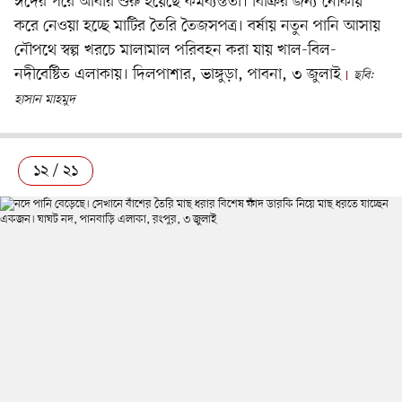
ঈদের পরে আবার শুরু হয়েছে কর্মব্যস্ততা। বিক্রির জন্য নৌকায়
করে নেওয়া হচ্ছে মাটির তৈরি তৈজসপত্র। বর্ষায় নতুন পানি আসায়
নৌপথে স্বল্প খরচে মালামাল পরিবহন করা যায় খাল-বিল-
নদীবেষ্টিত এলাকায়। দিলপাশার, ভাঙ্গুড়া, পাবনা, ৩ জুলাই
ছবি:
হাসান মাহমুদ
১২ / ২১