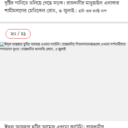
বৃষ্টির পানিতে তলিয়ে গেছে সড়ক। রাজধানীর মাতুয়াইল এলাকার
শামীমবাগের মেডিকেল রোড, ৩ জুলাই
ছবি: শুভ্র কান্তি দাশ
২০ / ২১
ঈদুল আজহার ছুটির আমেজ এখনো কাটেনি। রাজধানীর