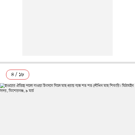
৪ / ১৮