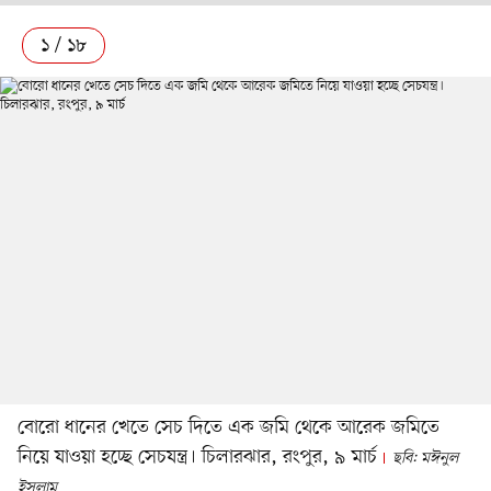
১ / ১৮
বোরো ধানের খেতে সেচ দিতে এক জমি থেকে আরেক জমিতে
নিয়ে যাওয়া হচ্ছে সেচযন্ত্র। চিলারঝার, রংপুর, ৯ মার্চ
ছবি: মঈনুল
ইসলাম