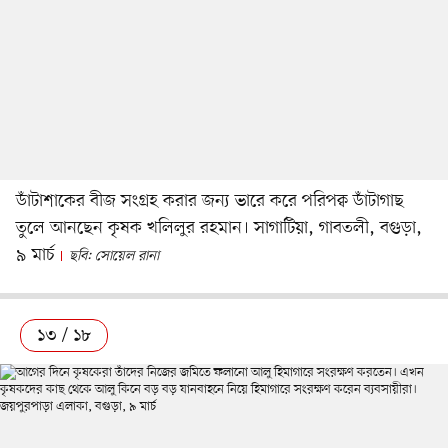
ডাঁটাশাকের বীজ সংগ্রহ করার জন্য ভারে করে পরিপক্ব ডাঁটাগাছ
তুলে আনছেন কৃষক খলিলুর রহমান। সাগাটিয়া, গাবতলী, বগুড়া,
৯ মার্চ
ছবি: সোয়েল রানা
১৩ / ১৮