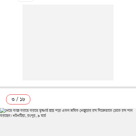
৩ / ১৮