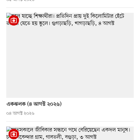
একঝলক (৪ আগস্ট ২০২৬)
০৪ আগস্ট ২০২৬