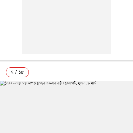
৭ / ১৮