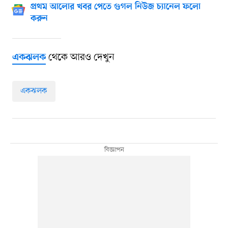
প্রথম আলোর খবর পেতে গুগল নিউজ চ্যানেল ফলো
করুন
থেকে আরও দেখুন
একঝলক
একঝলক