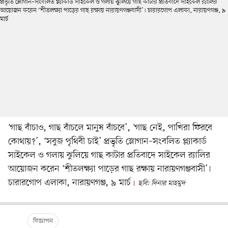
‘গাছ বাঁচাও, গাছ বাঁচলে মানুষ বাঁচবে’, ‘গাছ নেই, পাখিরা ফিরবে
কোথায়?’, ‘সবুজ পৃথিবী চাই’ প্রভৃতি স্লোগান–সংবলিত প্ল্যাকার্ড
সাইকেল ও গলায় ঝুলিয়ে গাছ কাটার প্রতিবাদে সাইকেল র‍্যালির
আয়োজন করেন ‘শীতলক্ষ্যা পাড়ের গাছ রক্ষায় নারায়ণগঞ্জবাসী’।
চারারগোপ এলাকা, নারায়ণগঞ্জ, ৯ মার্চ
ছবি: দিনার মাহমুদ