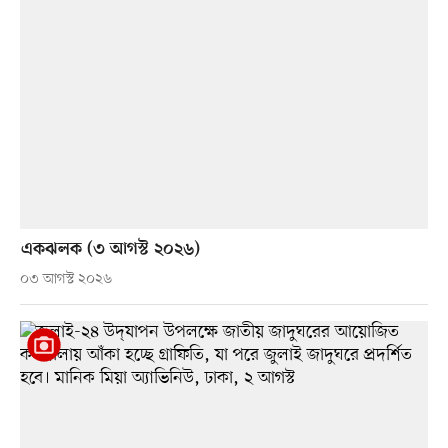
একঝলক (৩ আগস্ট ২০২৬)
০৩ আগস্ট ২০২৬