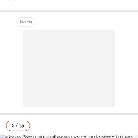
২ / ১৮