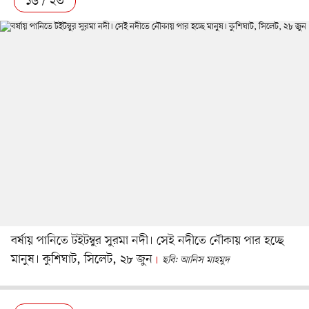
১৬ / ২৩
বর্ষায় পানিতে টইটম্বুর সুরমা নদী। সেই নদীতে নৌকায় পার হচ্ছে
মানুষ। কুশিঘাট, সিলেট, ২৮ জুন
ছবি: আনিস মাহমুদ