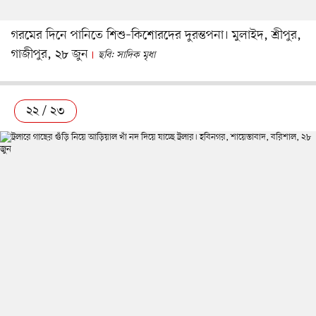
গরমের দিনে পানিতে শিশু–কিশোরদের দুরন্তপনা। মুলাইদ, শ্রীপুর,
গাজীপুর, ২৮ জুন
ছবি: সাদিক মৃধা
২২ / ২৩