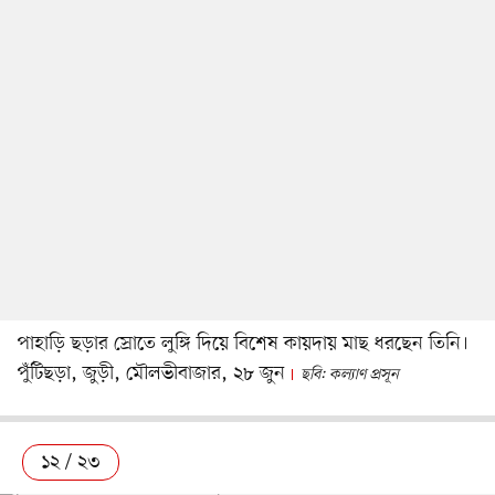
পাহাড়ি ছড়ার স্রোতে লুঙ্গি দিয়ে বিশেষ কায়দায় মাছ ধরছেন তিনি।
পুঁটিছড়া, জুড়ী, মৌলভীবাজার, ২৮ জুন
ছবি: কল্যাণ প্রসূন
১২ / ২৩