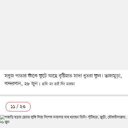
সবুজ পাতার ফাঁকে ফুটে আছে বৃষ্টিস্নাত সাদা ধুতরা ফুল। ভাঙ্গামুড়া,
বান্দরবান, ২৮ জুন
ছবি: মং হাই সিং মারমা
১১ / ২৩