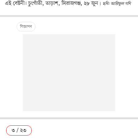
এই বেষ্টনী। চুংগাঁতী, তাড়াশ, সিরাজগঞ্জ, ২৮ জুন
ছবি: আরিফুল গণি
৩ / ২৩