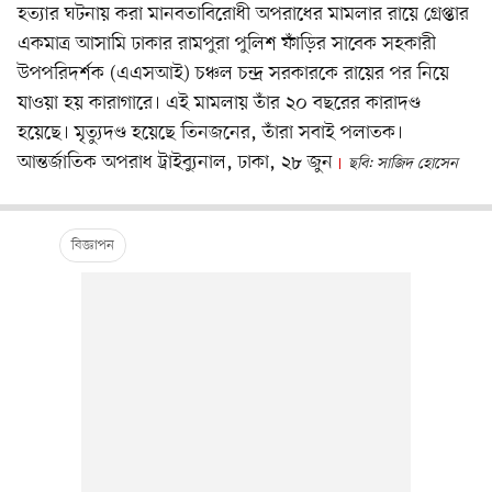
হত্যার ঘটনায় করা মানবতাবিরোধী অপরাধের মামলার রায়ে গ্রেপ্তার
একমাত্র আসামি ঢাকার রামপুরা পুলিশ ফাঁড়ির সাবেক সহকারী
উপপরিদর্শক (এএসআই) চঞ্চল চন্দ্র সরকারকে রায়ের পর নিয়ে
যাওয়া হয় কারাগারে। এই মামলায় তাঁর ২০ বছরের কারাদণ্ড
হয়েছে। মৃত্যুদণ্ড হয়েছে তিনজনের, তাঁরা সবাই পলাতক।
আন্তর্জাতিক অপরাধ ট্রাইব্যুনাল, ঢাকা, ২৮ জুন
ছবি: সাজিদ হোসেন