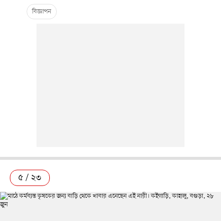
৫ / ২৩