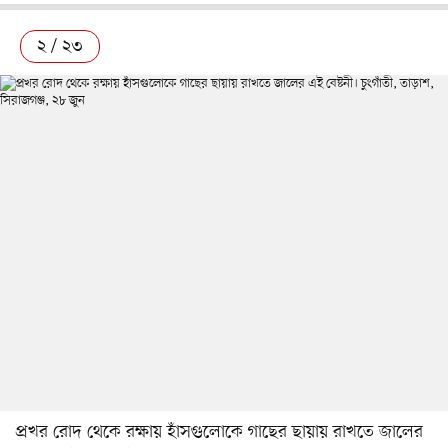
২ / ২৩
প্রখর রোদ থেকে রক্ষায় হাঁসগুলোকে গাছের ছায়ায় রাখতে জালের