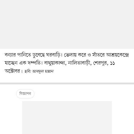
বন্যার পানিতে ডুবেছে ঘরবাড়ি। ভেলায় করে ও সাঁতরে আশ্রয়কেন্দ্রে
যাচ্ছেন এক দম্পতি। বাথুয়াকান্দা, নালিতাবাড়ী, শেরপুর, ১১
অক্টোবর
ছবি: আবদুল মান্নান