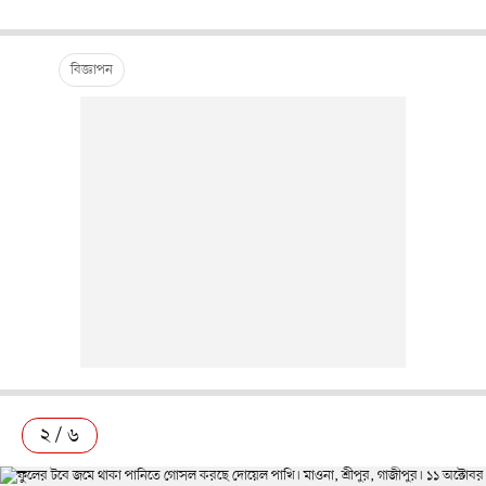
২ / ৬