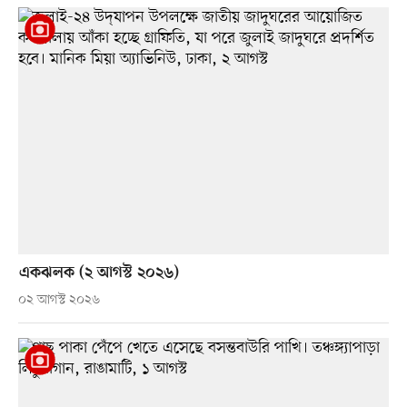
একঝলক (২ আগস্ট ২০২৬)
০২ আগস্ট ২০২৬