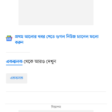
প্রথম আলোর খবর পেতে গুগল নিউজ চ্যানেল ফলো
করুন
থেকে আরও দেখুন
একঝলক
একঝলক