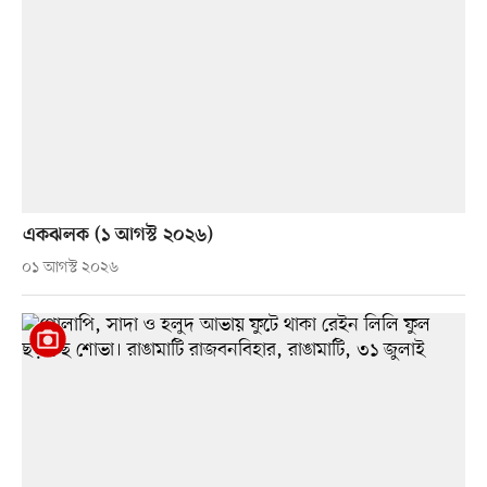
একঝলক (১ আগস্ট ২০২৬)
০১ আগস্ট ২০২৬