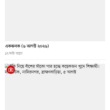
একঝলক (৬ আগস্ট ২০২৬)
১৭ ঘণ্টা আগে