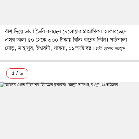
বাঁশ দিয়ে ডালা তৈরি করছেন দেলোয়ার প্রামাণিক। আকারভেদে
এসব ডালা ৫০ থেকে ৩০০ টাকায় বিক্রি করেন তিনি। পাঠশালা
মোড়, সাহাপুর, ঈশ্বরদী, পাবনা, ১১ অক্টোবর
ছবি: হাসান মাহমুদ
৫ / ৬