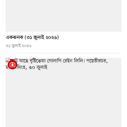
একঝলক (৩১ জুলাই ২০২৬)
৩১ জুলাই ২০২৬