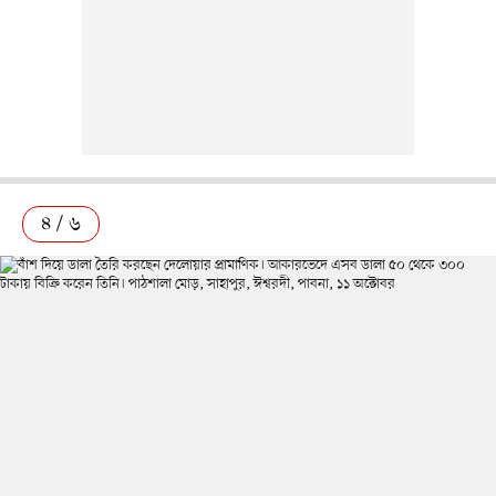
৪ / ৬