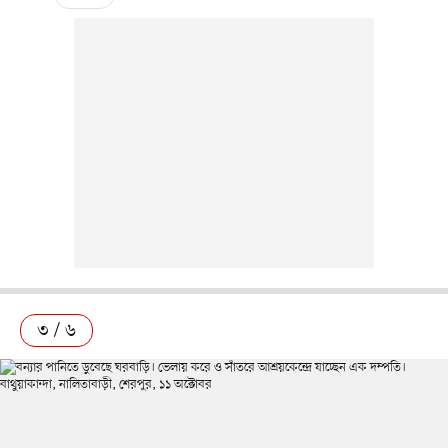
৩ / ৬