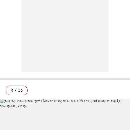
২ / ১১