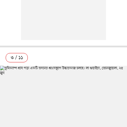
৩ / ১১