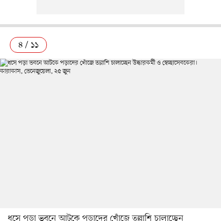
৪ / ১১
ধসে পড়া ভবনে আটকে পড়াদের খোঁজে তল্লাশি চালাচ্ছেন