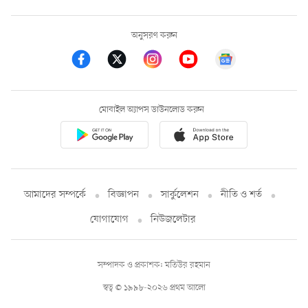
অনুসরণ করুন
মোবাইল অ্যাপস ডাউনলোড করুন
আমাদের সম্পর্কে
বিজ্ঞাপন
সার্কুলেশন
নীতি ও শর্ত
যোগাযোগ
নিউজলেটার
সম্পাদক ও প্রকাশক: মতিউর রহমান
স্বত্ব © ১৯৯৮-২০২৬ প্রথম আলো