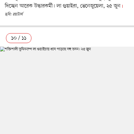
দিচ্ছেন আরেক উদ্ধারকর্মী। লা গুয়াইরা, ভেনেজুয়েলা, ২৫ জুন
ছবি: রয়টার্স
১০ / ১১