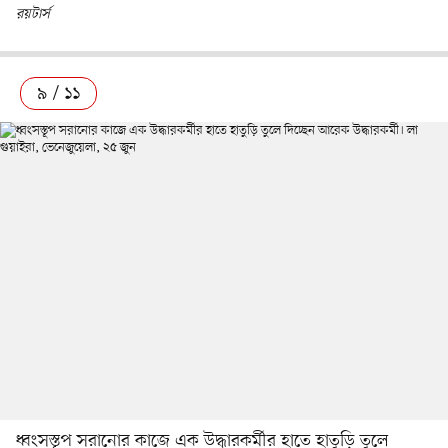
রয়টার্স
৯ / ১১
ধ্বংসস্তূপ সরানোর কাজে এক উদ্ধারকর্মীর হাতে হাতুড়ি তুলে