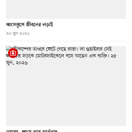
ধ্বংসস্তূপে জীবনের লড়াই
৩০ জুন ২০২৬