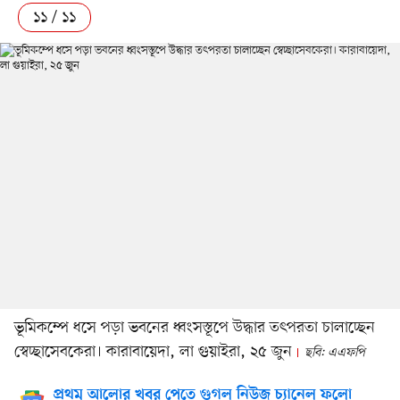
১১ / ১১
ভূমিকম্পে ধসে পড়া ভবনের ধ্বংসস্তূপে উদ্ধার তৎপরতা চালাচ্ছেন
স্বেচ্ছাসেবকেরা। কারাবায়েদা, লা গুয়াইরা, ২৫ জুন
ছবি: এএফপি
প্রথম আলোর খবর পেতে গুগল নিউজ চ্যানেল ফলো