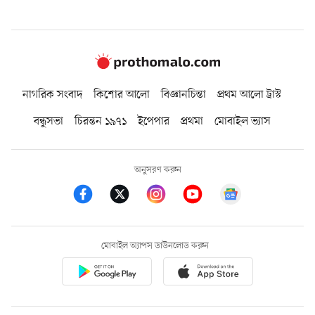
নাগরিক সংবাদ
কিশোর আলো
বিজ্ঞানচিন্তা
প্রথম আলো ট্রাস্ট
বন্ধুসভা
চিরন্তন ১৯৭১
ইপেপার
প্রথমা
মোবাইল ভ্যাস
অনুসরণ করুন
মোবাইল অ্যাপস ডাউনলোড করুন