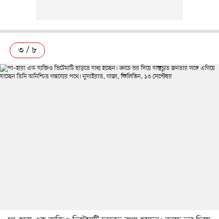
৩ / ৮