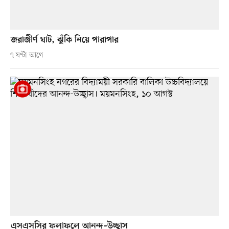
জরাজীর্ণ ঘাট, ঝুঁকি নিয়ে পারাপার
৭ ঘণ্টা আগে
এসএসসির ফলাফলে আনন্দ–উচ্ছ্বাস