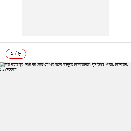
২ / ৮