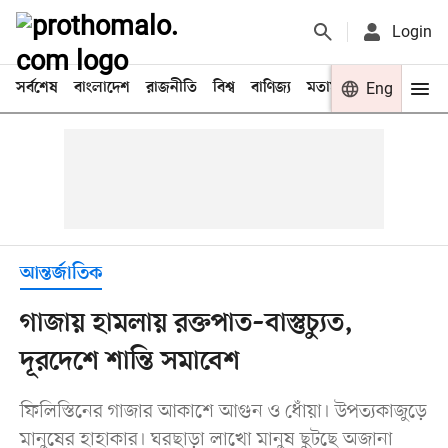
Login
সর্বশেষ
বাংলাদেশ
রাজনীতি
বিশ্ব
বাণিজ্য
মতামত
খেলা
Eng
বিনো
আন্তর্জাতিক
গাজায় হামলায় রক্তপাত–বাস্তুচ্যুত,
দূরদেশে শান্তি সমাবেশ
ফিলিস্তিনের গাজার আকাশে আগুন ও ধোঁয়া। উপত্যকাজুড়ে
মানুষের হাহাকার। ঘরছাড়া লাখো মানুষ ছুটছে অজানা