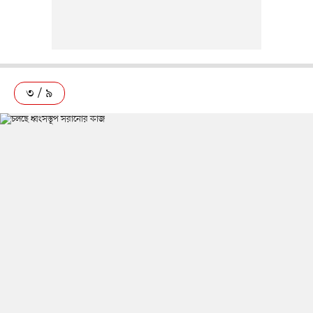
৩ / ৯