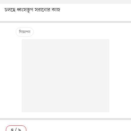
চলছে ধ্বংসস্তূপ সরানোর কাজ
৪ / ৯