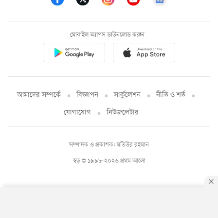
মোবাইল অ্যাপস ডাউনলোড করুন
আমাদের সম্পর্কে
বিজ্ঞাপন
সার্কুলেশন
নীতি ও শর্ত
যোগাযোগ
নিউজলেটার
সম্পাদক ও প্রকাশক: মতিউর রহমান
স্বত্ব © ১৯৯৮-২০২৬ প্রথম আলো
By using this site, you agree to our
Privacy Policy
.
OK