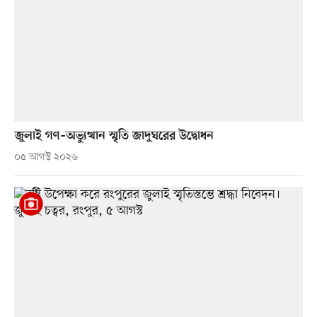
জুলাই গণ–অভ্যুত্থান স্মৃতি জাদুঘরের উদ্বোধন
০৫ আগস্ট ২০২৬