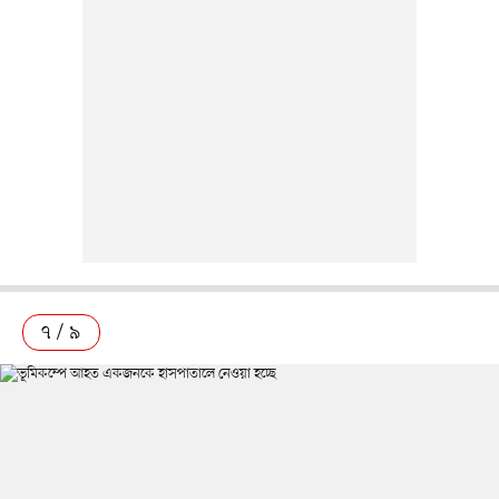
৭ / ৯