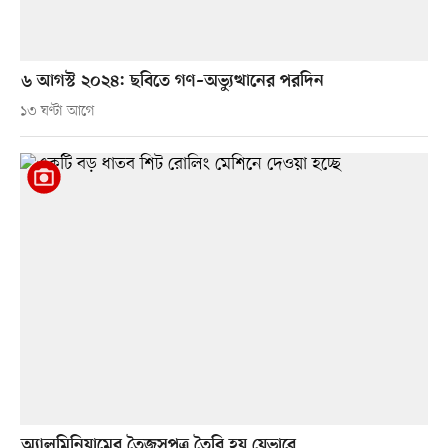
৬ আগস্ট ২০২৪: ছবিতে গণ–অভ্যুত্থানের পরদিন
১৩ ঘণ্টা আগে
অ্যালুমিনিয়ামের তৈজসপত্র তৈরি হয় যেভাবে