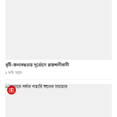
বৃষ্টি–জলাবদ্ধতায় দুর্ভোগে রাজধানীবাসী
২ ঘণ্টা আগে