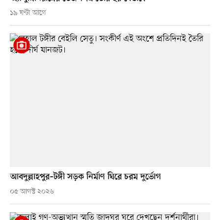
১৯ ঘণ্টা আগে
আবদুল্লাহপুর–টঙ্গী সড়ক নির্মাণ ঘিরে চরম দুর্ভোগ
০৫ আগস্ট ২০২৬