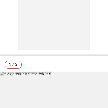
২ / ৯