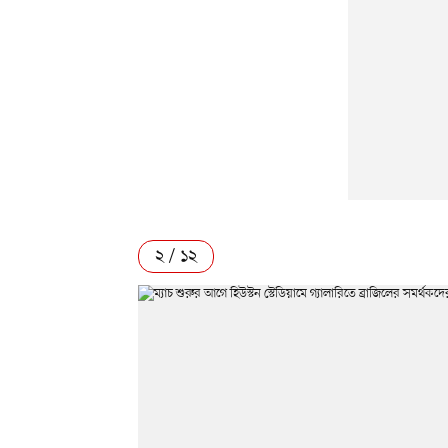
২ / ১২