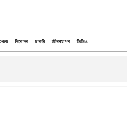
খেলা
বিনোদন
চাকরি
জীবনযাপন
ভিডিও