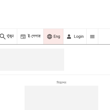
খুঁজুন
ই-পেপার
Login
Eng