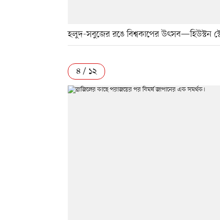
হলুদ-সবুজের রঙে বিশ্বকাপের উৎসব—হিউস্টন স্টেড
৪ / ১২