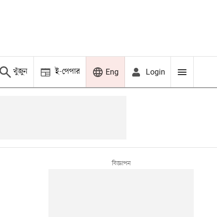
খুঁজুন
ই-পেপার
Login
Eng