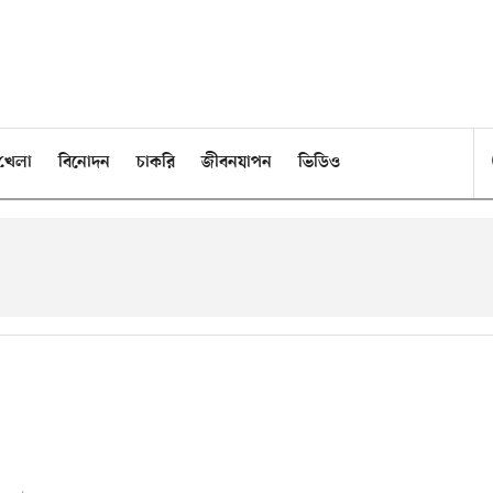
খেলা
বিনোদন
চাকরি
জীবনযাপন
ভিডিও