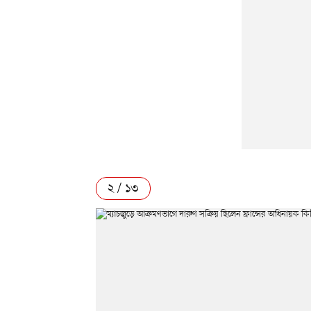
২ / ১৩