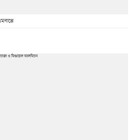
মবাপ্পে