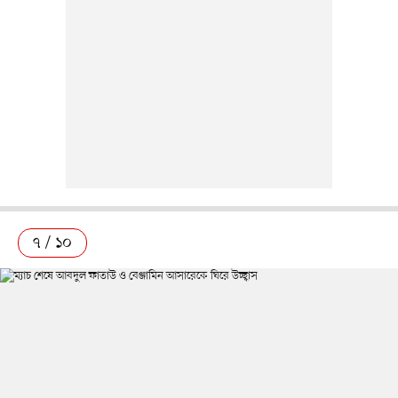
৭ / ১০