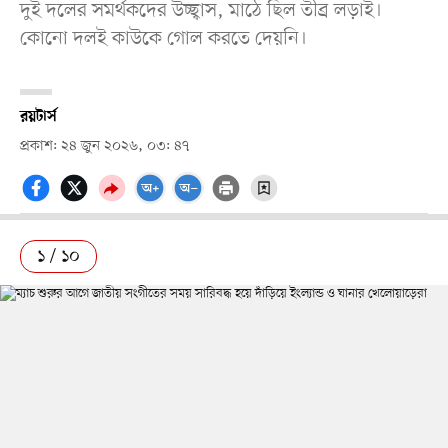
দুই দলের সমর্থকদের উচ্ছ্বাস, মাঠে ছিল তীব্র লড়াই।
কোনো দলই কাউকে গোল করতে দেয়নি।
রয়টার্স
প্রকাশ: ২৪ জুন ২০২৬, ০৩: ৪৭
১ / ১০