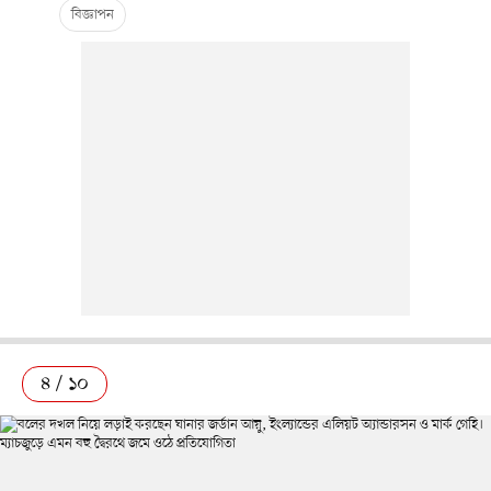
৪ / ১০