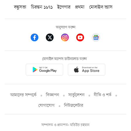
বন্ধুসভা
চিরন্তন ১৯৭১
ইপেপার
প্রথমা
মোবাইল ভ্যাস
অনুসরণ করুন
মোবাইল অ্যাপস ডাউনলোড করুন
আমাদের সম্পর্কে
বিজ্ঞাপন
সার্কুলেশন
নীতি ও শর্ত
যোগাযোগ
নিউজলেটার
সম্পাদক ও প্রকাশক: মতিউর রহমান