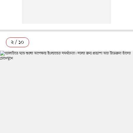
২ / ১০