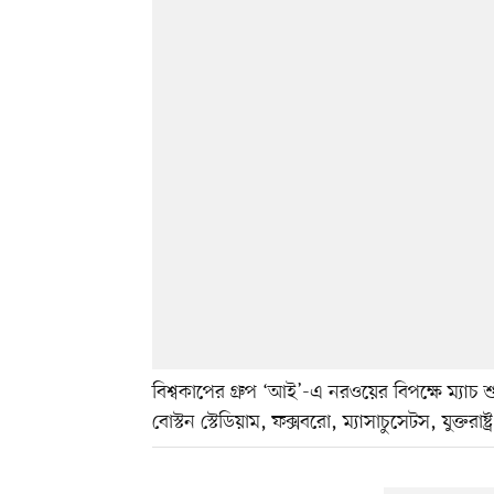
বিশ্বকাপের গ্রুপ ‘আই’-এ নরওয়ের বিপক্ষে ম্য
বোস্টন স্টেডিয়াম, ফক্সবরো, ম্যাসাচুসেটস, যুক্তরাষ্ট