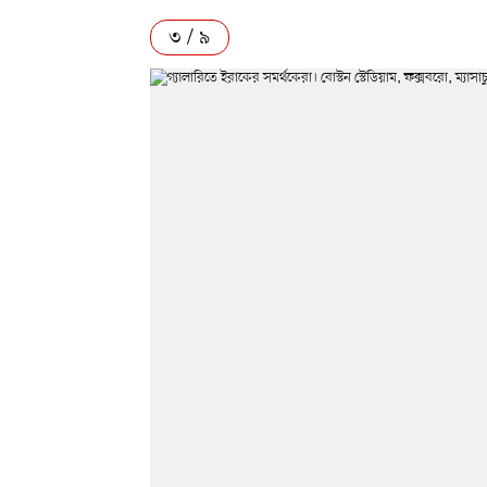
৩ / ৯