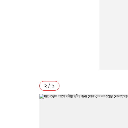
২ / ৯