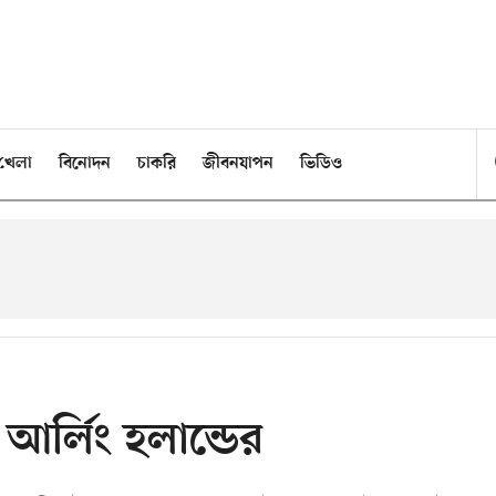
খেলা
বিনোদন
চাকরি
জীবনযাপন
ভিডিও
আর্লিং হলান্ডের