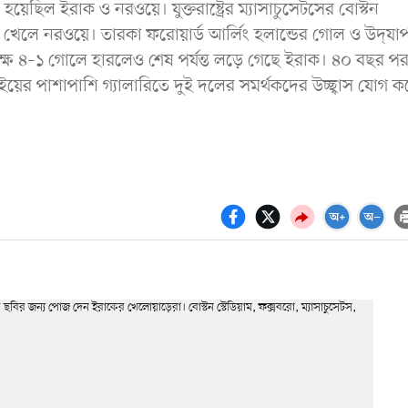
য়েছিল ইরাক ও নরওয়ে। যুক্তরাষ্ট্রের ম্যাসাচুসেটসের বোস্টন
টবল খেলে নরওয়ে। তারকা ফরোয়ার্ড আর্লিং হলান্ডের গোল ও উদ্‌যা
পক্ষে ৪–১ গোলে হারলেও শেষ পর্যন্ত লড়ে গেছে ইরাক। ৪০ বছর প
য়ের পাশাপাশি গ্যালারিতে দুই দলের সমর্থকদের উচ্ছ্বাস যোগ ক