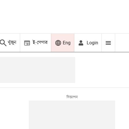
খুঁজুন
ই-পেপার
Login
Eng