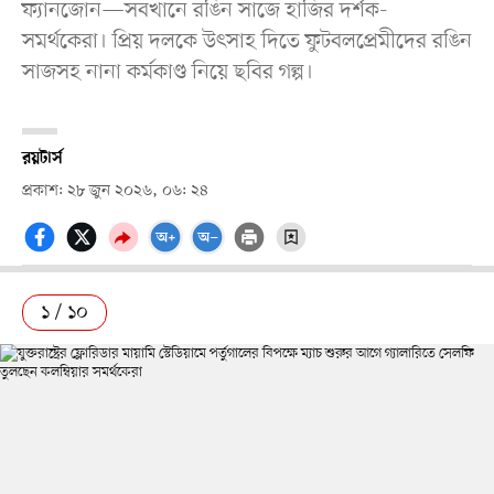
ফ্যানজোন—সবখানে রঙিন সাজে হাজির দর্শক-
সমর্থকেরা। প্রিয় দলকে উৎসাহ দিতে ফুটবলপ্রেমীদের রঙিন
সাজসহ নানা কর্মকাণ্ড নিয়ে ছবির গল্প।
রয়টার্স
প্রকাশ: ২৮ জুন ২০২৬, ০৬: ২৪
১ / ১০