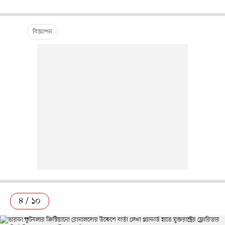
৪ / ১০