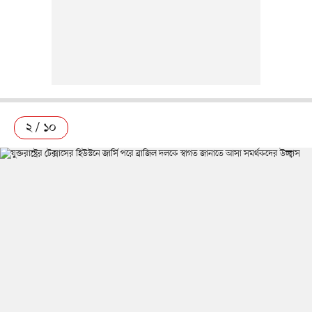
২ / ১০