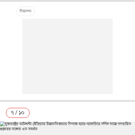
৭ / ১০