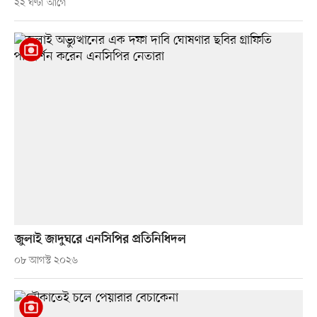
২২ ঘণ্টা আগে
জুলাই জাদুঘরে এনসিপির প্রতিনিধিদল
০৮ আগস্ট ২০২৬