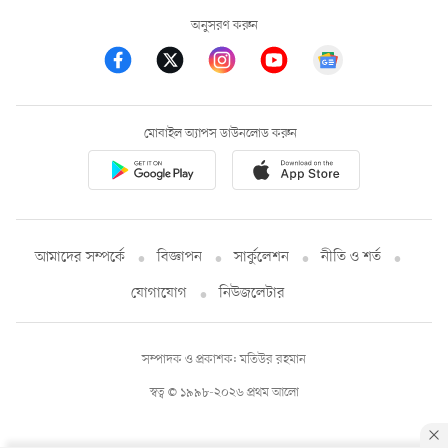
অনুসরণ করুন
মোবাইল অ্যাপস ডাউনলোড করুন
আমাদের সম্পর্কে
বিজ্ঞাপন
সার্কুলেশন
নীতি ও শর্ত
যোগাযোগ
নিউজলেটার
সম্পাদক ও প্রকাশক: মতিউর রহমান
স্বত্ব © ১৯৯৮-২০২৬ প্রথম আলো