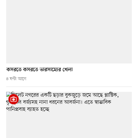
কসরতে কসরতে ভারসাম্যের খেলা
৪ ঘণ্টা আগে