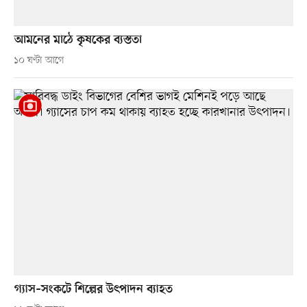
আমনের মাঠে কৃষকের ব্যস্ততা
১০ ঘণ্টা আগে
গ্যাস–সংকটে শিল্পের উৎপাদন ব্যাহত