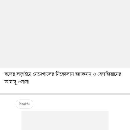
বলের লড়াইয়ে সেনেগালের নিকোলাস জ্যাকসন ও বেলজিয়ামের
আমাদু ওনানা