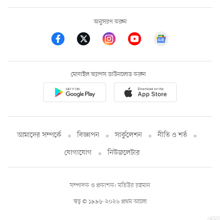
অনুসরণ করুন
মোবাইল অ্যাপস ডাউনলোড করুন
আমাদের সম্পর্কে
বিজ্ঞাপন
সার্কুলেশন
নীতি ও শর্ত
যোগাযোগ
নিউজলেটার
সম্পাদক ও প্রকাশক: মতিউর রহমান
স্বত্ব © ১৯৯৮-২০২৬ প্রথম আলো