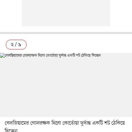
২ / ৯
বেলজিয়ামের গোলরক্ষক থিবো কোর্তোয়া দুর্দান্ত একটি শট ঠেকিয়ে
দিচ্ছেন