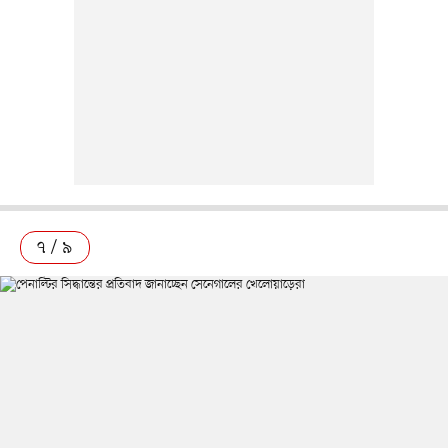
৭ / ৯