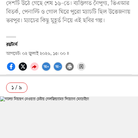
দেশটি উঠে গেছে শেষ ১৬–তে। ব্যক্তিগত নৈপুণ্য, ভিএআর
বিতর্ক, পেনাল্টি ও গোল ঘিরে পুরো ম্যাচটি ছিল উত্তেজনায়
ভরপুর। ম্যাচের কিছু মুহূর্ত নিয়ে এই ছবির গল্প।
রয়টার্স
আপডেট: ০২ জুলাই ২০২৬, ১৫: ০০
১ / ৯