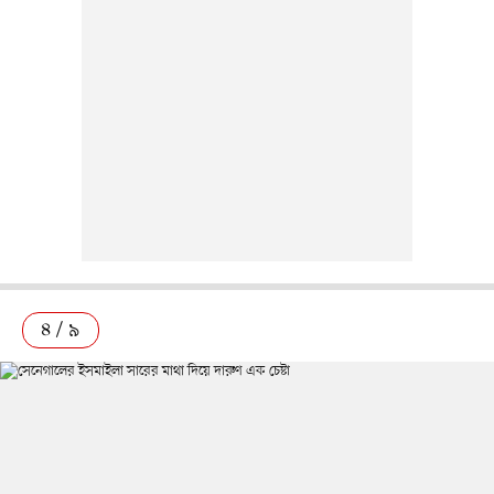
৪ / ৯