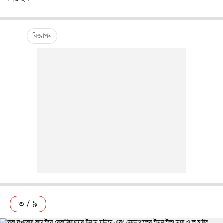
৩ / ৯