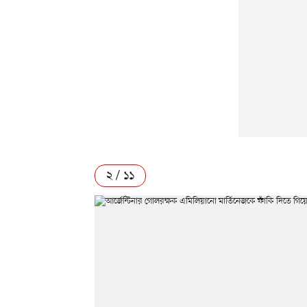
২ / ১১