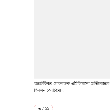
আর্জেন্টিনার গোলরক্ষক এমিলিয়ানো মার্তিনেজকে
গিলসন বেনচিমোল
৩ / ১১