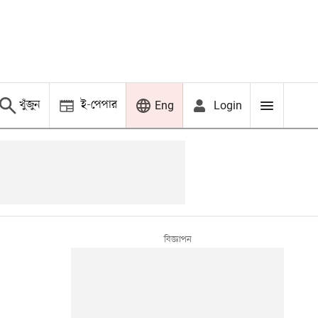
খুঁজুন
ই-পেপার
Login
Eng