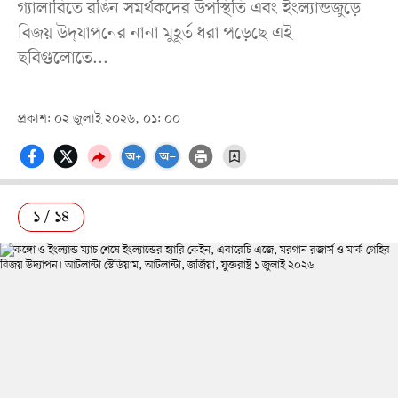
গ্যালারিতে রঙিন সমর্থকদের উপস্থিতি এবং ইংল্যান্ডজুড়ে
বিজয় উদ্‌যাপনের নানা মুহূর্ত ধরা পড়েছে এই
ছবিগুলোতে...
প্রকাশ: ০২ জুলাই ২০২৬, ০১: ০০
১ / ১৪