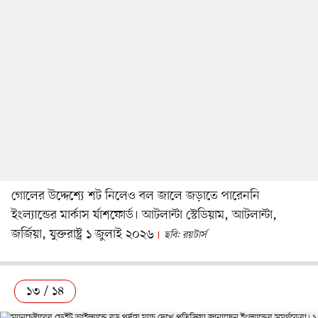
গোলের উদ্দেশ্যে শট নিলেও বল জালে জড়াতে পারেননি
ইংল্যান্ডের মার্কাস র্যাশফোর্ড। আটলান্টা স্টেডিয়াম, আটলান্টা,
জর্জিয়া, যুক্তরাষ্ট্র ১ জুলাই ২০২৬
ছবি: রয়টার্স
১৩ / ১৪