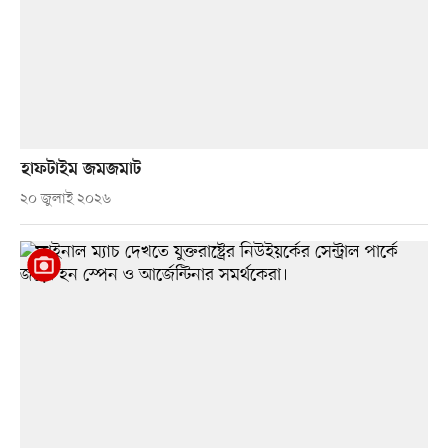
হাফটাইম জমজমাট
২০ জুলাই ২০২৬