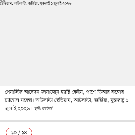
পেনাল্টির আবেদন জানাচ্ছেন হ্যারি কেইন, পাশে ডিআর কঙ্গোর
চ্যান্সেল মবেম্বা। আটলান্টা স্টেডিয়াম, আটলান্টা, জর্জিয়া, যুক্তরাষ্ট্র ১
জুলাই ২০২৬
ছবি: রয়টার্স
১০ / ১৪