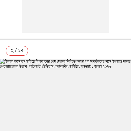
২ / ১৪