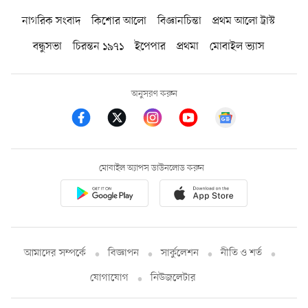
নাগরিক সংবাদ
কিশোর আলো
বিজ্ঞানচিন্তা
প্রথম আলো ট্রাস্ট
বন্ধুসভা
চিরন্তন ১৯৭১
ইপেপার
প্রথমা
মোবাইল ভ্যাস
অনুসরণ করুন
মোবাইল অ্যাপস ডাউনলোড করুন
আমাদের সম্পর্কে
বিজ্ঞাপন
সার্কুলেশন
নীতি ও শর্ত
যোগাযোগ
নিউজলেটার