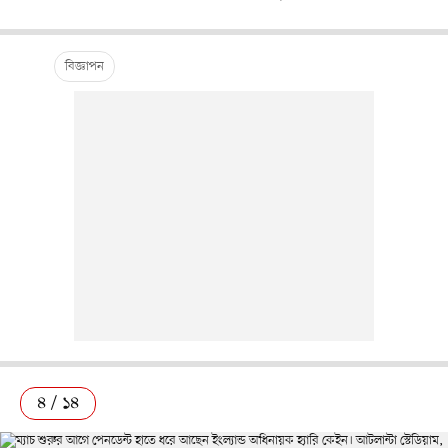
৪ / ১৪