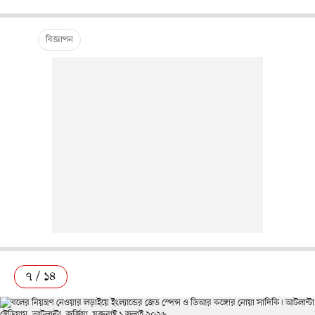
৭ / ১৪