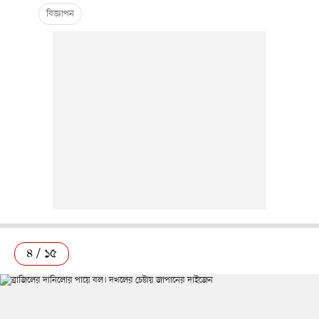
৪ / ১৫