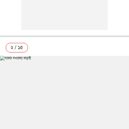
২ / ১৫