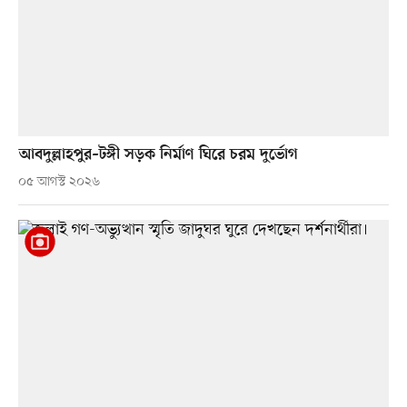
আবদুল্লাহপুর–টঙ্গী সড়ক নির্মাণ ঘিরে চরম দুর্ভোগ
০৫ আগস্ট ২০২৬