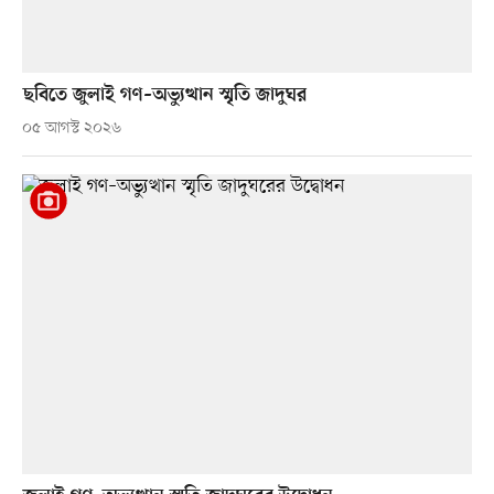
ছবিতে জুলাই গণ–অভ্যুত্থান স্মৃতি জাদুঘর
০৫ আগস্ট ২০২৬