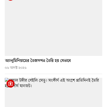
অ্যালুমিনিয়ামের তৈজসপত্র তৈরি হয় যেভাবে
০৬ আগস্ট ২০২৬