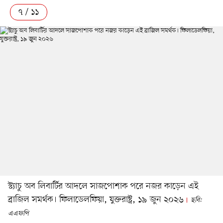
৭ / ১১
স্ট্যাচু অব লিবার্টির আদলে সাজপোশাক পরে নজর কাড়েন এই
ব্রাজিল সমর্থক। ফিলাডেলফিয়া, যুক্তরাষ্ট্র, ১৯ জুন ২০২৬
ছবি:
এএফপি