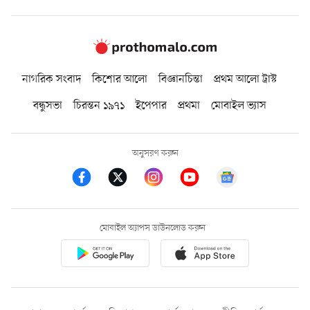
নাগরিক সংবাদ
কিশোর আলো
বিজ্ঞানচিন্তা
প্রথম আলো ট্রাস্ট
বন্ধুসভা
চিরন্তন ১৯৭১
ইপেপার
প্রথমা
মোবাইল ভ্যাস
অনুসরণ করুন
মোবাইল অ্যাপস ডাউনলোড করুন