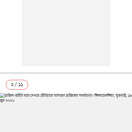
২ / ১১