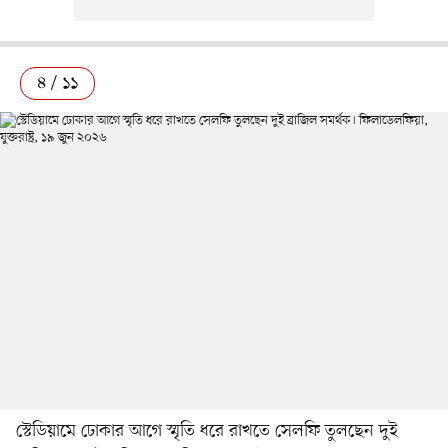
৪ / ১১
স্টেডিয়ামে ঢোকার আগে স্মৃতি ধরে রাখতে সেলফি তুলছেন দুই