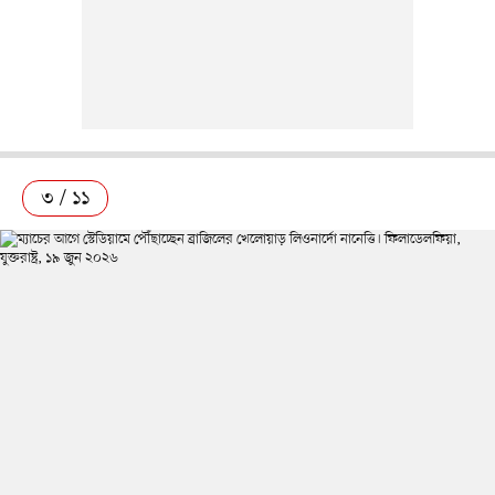
৩ / ১১