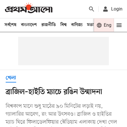
Login
সর্বশেষ
বাংলাদেশ
রাজনীতি
বিশ্ব
বাণিজ্য
মতামত
খেলা
Eng
বিনো
খেলা
ব্রাজিল–হাইতি ম্যাচে রঙিন উন্মাদনা
বিশ্বকাপ মানে শুধু মাঠের ৯০ মিনিটের লড়াই নয়,
গ্যালারির আবেগ, রং আর উৎসবও। ব্রাজিল ও হাইতির
ম্যাচ ঘিরে ফিলাডেলফিয়ার স্টেডিয়াম এলাকায় দেখা গেল