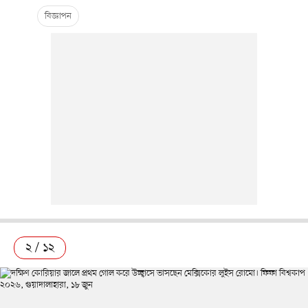
২ / ১২