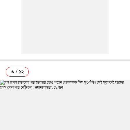
৩ / ১২