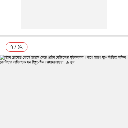
৭ / ১২