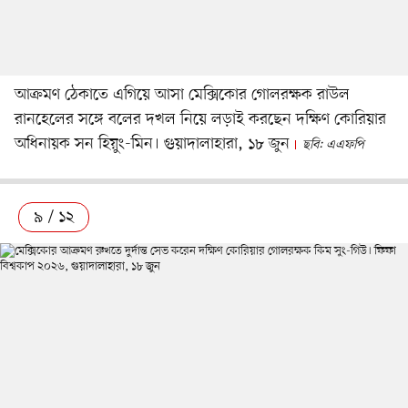
আক্রমণ ঠেকাতে এগিয়ে আসা মেক্সিকোর গোলরক্ষক রাউল
রানহেলের সঙ্গে বলের দখল নিয়ে লড়াই করছেন দক্ষিণ কোরিয়ার
অধিনায়ক সন হিয়ুং-মিন। গুয়াদালাহারা, ১৮ জুন
ছবি: এএফপি
৯ / ১২