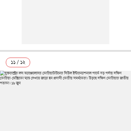
১১ / ১২