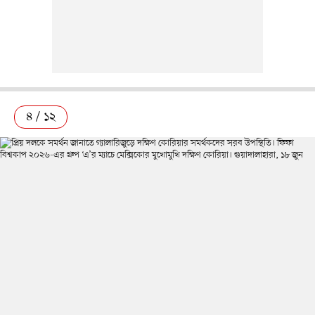
৪ / ১২