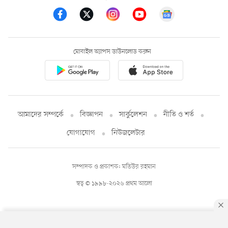
মোবাইল অ্যাপস ডাউনলোড করুন
আমাদের সম্পর্কে
বিজ্ঞাপন
সার্কুলেশন
নীতি ও শর্ত
যোগাযোগ
নিউজলেটার
সম্পাদক ও প্রকাশক: মতিউর রহমান
স্বত্ব © ১৯৯৮-২০২৬ প্রথম আলো