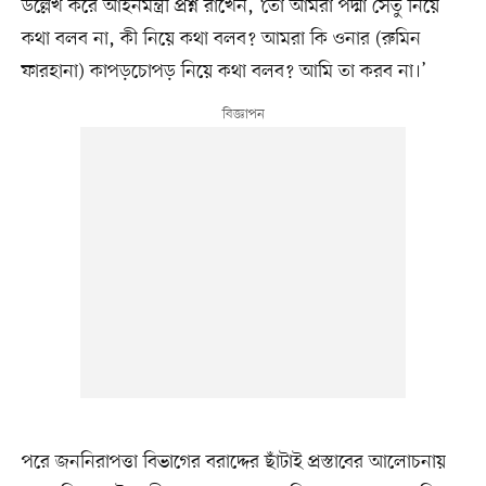
উল্লেখ করে আইনমন্ত্রী প্রশ্ন রাখেন, ‘তো আমরা পদ্মা সেতু নিয়ে
কথা বলব না, কী নিয়ে কথা বলব? আমরা কি ওনার (রুমিন
ফারহানা) কাপড়চোপড় নিয়ে কথা বলব? আমি তা করব না।’
পরে জননিরাপত্তা বিভাগের বরাদ্দের ছাঁটাই প্রস্তাবের আলোচনায়