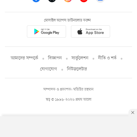
মোবাইল অ্যাপস ডাউনলোড করুন
আমাদের সম্পর্কে
বিজ্ঞাপন
সার্কুলেশন
নীতি ও শর্ত
যোগাযোগ
নিউজলেটার
সম্পাদক ও প্রকাশক: মতিউর রহমান
স্বত্ব © ১৯৯৮-২০২৬ প্রথম আলো
By using this site, you agree to our
Privacy Policy
.
OK