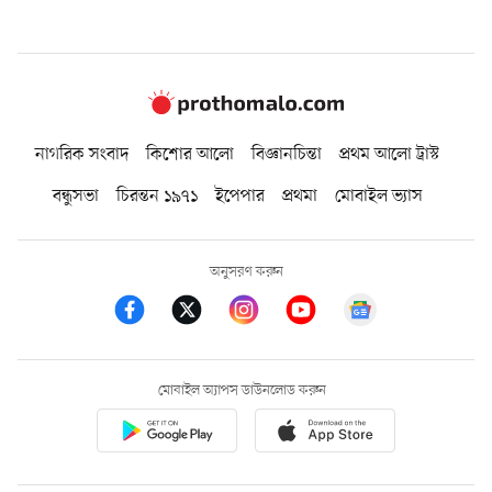
নাগরিক সংবাদ
কিশোর আলো
বিজ্ঞানচিন্তা
প্রথম আলো ট্রাস্ট
বন্ধুসভা
চিরন্তন ১৯৭১
ইপেপার
প্রথমা
মোবাইল ভ্যাস
অনুসরণ করুন
মোবাইল অ্যাপস ডাউনলোড করুন