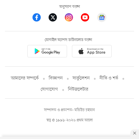
অনুসরণ করুন
মোবাইল অ্যাপস ডাউনলোড করুন
আমাদের সম্পর্কে
বিজ্ঞাপন
সার্কুলেশন
নীতি ও শর্ত
যোগাযোগ
নিউজলেটার
সম্পাদক ও প্রকাশক: মতিউর রহমান
স্বত্ব © ১৯৯৮-২০২৬ প্রথম আলো