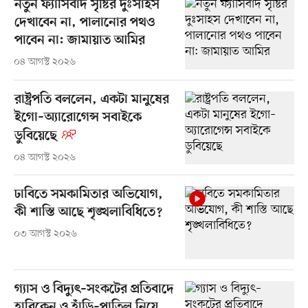
নতুন ফ্যাসিবাদ সৃষ্টির দুঃসাহস
দেখাবেন না, পালানোর পথও
পাবেন না: জামায়াত আমির
০৪ আগস্ট ২০২৬
রাষ্ট্রপতি বললেন, একটা মানুষের
ইগো–অ্যারোগেন্স সবাইকে
ডুবিয়েছে
০৪ আগস্ট ২০২৬
ঢাবিতে সমকামিতার অভিযোগ,
কী শাস্তি আছে শৃঙ্খলাবিধিতে?
০৩ আগস্ট ২০২৬
গ্যাস ও বিদ্যুৎ–সংকটের প্রতিবাদে
হারিকেন ও হাঁড়ি–পাতিল নিয়ে