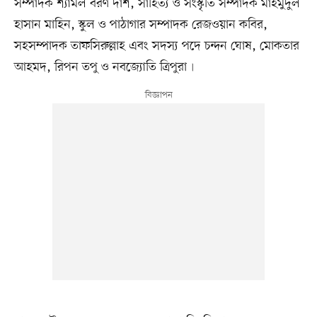
সম্পাদক শ্যামল বরণ দাশ, সাহিত্য ও সংস্কৃতি সম্পাদক মাহমুদুল
হাসান মাহিন, স্কুল ও পাঠাগার সম্পাদক রেজওয়ান কবির,
সহসম্পাদক তাফসিরুল্লাহ এবং সদস্য পদে চন্দন ঘোষ, মোকতার
আহমদ, রিপন তপু ও নবজ্যোতি ত্রিপুরা৷