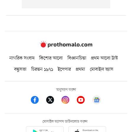
নাগরিক সংবাদ
কিশোর আলো
বিজ্ঞানচিন্তা
প্রথম আলো ট্রাস্ট
বন্ধুসভা
চিরন্তন ১৯৭১
ইপেপার
প্রথমা
মোবাইল ভ্যাস
অনুসরণ করুন
মোবাইল অ্যাপস ডাউনলোড করুন