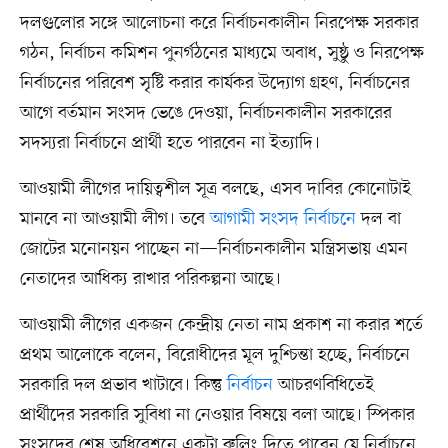
দলগুলোর সঙ্গে আলোচনা করে নির্বাচনকালীন নিরপেক্ষ সরকার
গঠন, নির্বাচন কমিশন পুনর্গঠনের মাধ্যমে অবাধ, সুষ্ঠু ও নিরপেক্ষ
নির্বাচনের পরিবেশ সৃষ্টি করার কার্যকর উদ্যোগ গ্রহণ, নির্বাচনের
আগে বর্তমান সংসদ ভেঙে দেওয়া, নির্বাচনকালীন সরকারের
সদস্যরা নির্বাচনে প্রার্থী হতে পারবেন না ইত্যাদি।
আওয়ামী লীগের দায়িত্বশীল সূত্র বলছে, এসব দাবির কোনোটাই
মানবে না আওয়ামী লীগ। তবে
আগামী সংসদ নির্বাচনে
দল বা
জোটের মনোনয়ন পাচ্ছেন না—নির্বাচনকালীন মন্ত্রিসভায় এমন
নেতাদের আধিক্য রাখার পরিকল্পনা আছে।
আওয়ামী লীগের একজন কেন্দ্রীয় নেতা নাম প্রকাশ না করার শর্তে
প্রথম আলোকে বলেন, বিরোধীদের মূল দুশ্চিন্তা হচ্ছে, নির্বাচনে
সরকারি দল প্রভাব খাটাবে। কিন্তু
নির্বাচন
আচরণবিধিতেই
প্রার্থীদের সরকারি সুবিধা না নেওয়ার বিষয়ে বলা আছে। স্পিকার
সংসদের শেষ অধিবেশনে একটা রুলিং দিতে পারেন যে নির্বাচনে