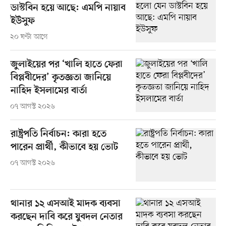
ডাস্টবিন হয়ে আছে: এমপি নায়াব
ইউসুফ
২০ ঘণ্টা আগে
জুলাইয়ের পর ‘খালি হাতে ফেরা
বিপ্লবীদের’ কৃতজ্ঞতা জানিয়ে
নাহিদ ইসলামের বার্তা
০৭ আগস্ট ২০২৬
রাষ্ট্রপতি নির্বাচন: কারা হতে
পারেন প্রার্থী, কীভাবে হয় ভোট
০৭ আগস্ট ২০২৬
থানার ১২ এসআই মাদক ব্যবসা
করছেন দাবি করে যুবদল নেতার