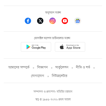
অনুসরণ করুন
মোবাইল অ্যাপস ডাউনলোড করুন
আমাদের সম্পর্কে
বিজ্ঞাপন
সার্কুলেশন
নীতি ও শর্ত
যোগাযোগ
নিউজলেটার
সম্পাদক ও প্রকাশক: মতিউর রহমান
স্বত্ব © ১৯৯৮-২০২৬ প্রথম আলো