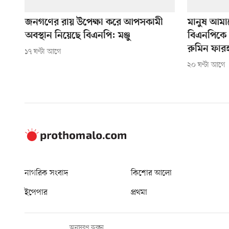
জনগণের রায় উপেক্ষা করে আপসকামী
মানুষ আমা
অবস্থান নিয়েছে বিএনপি: মঞ্জু
বিএনপিকে 
রুমিন ফার
১৭ ঘণ্টা আগে
২০ ঘণ্টা আগে
নাগরিক সংবাদ
কিশোর আলো
ইপেপার
প্রথমা
অনুসরণ করুন