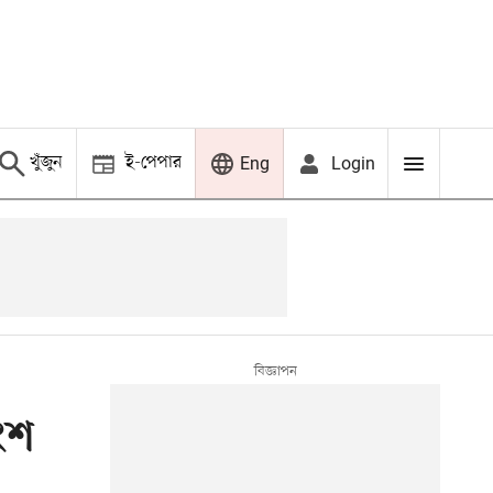
খুঁজুন
ই-পেপার
Login
Eng
ংশ