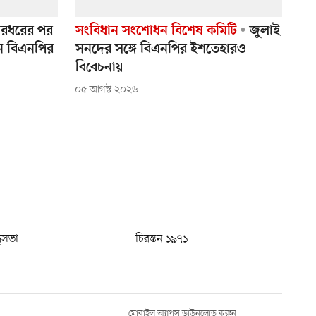
মারধরের পর
সংবিধান সংশোধন বিশেষ কমিটি
জুলাই
েন বিএনপির
সনদের সঙ্গে বিএনপির ইশতেহারও
বিবেচনায়
০৫ আগস্ট ২০২৬
ধুসভা
চিরন্তন ১৯৭১
মোবাইল অ্যাপস ডাউনলোড করুন