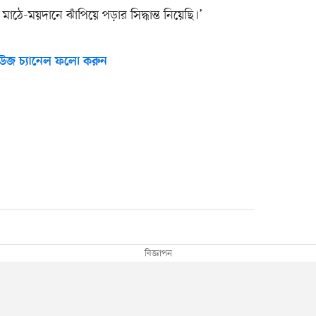
াঠে-ময়দানে ঝাঁপিয়ে পড়ার সিদ্ধান্ত নিয়েছি।’
উজ চ্যানেল ফলো করুন