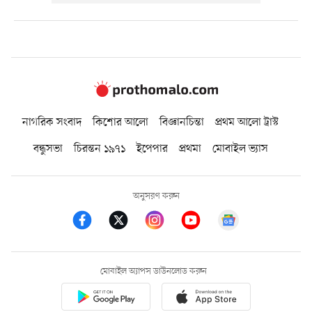
নাগরিক সংবাদ
কিশোর আলো
বিজ্ঞানচিন্তা
প্রথম আলো ট্রাস্ট
বন্ধুসভা
চিরন্তন ১৯৭১
ইপেপার
প্রথমা
মোবাইল ভ্যাস
অনুসরণ করুন
মোবাইল অ্যাপস ডাউনলোড করুন