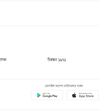
ধুসভা
চিরন্তন ১৯৭১
মোবাইল অ্যাপস ডাউনলোড করুন