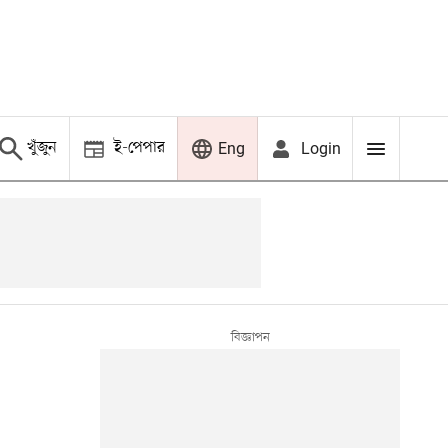
খুঁজুন
ই-পেপার
Login
Eng