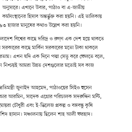
অনুসারে। এখানে উবার, পাঠাও বা এ-জাতীয়
কর্মসংস্থানের হিসাব অন্তর্ভুক্ত করা হয়নি। এই তালিকায়
৯৩ হাজার মানুষের কথাও উল্লেখ করা হয়নি।
বাংলাদেশ বিশ্বের কাছে দরিদ্র ও রুগ্‌ণ এক দেশ হয়ে থাকতে
 সরকারের কাছে মার্কিন সরকারের মতো টাকা থাকলে
পারতাম। এখন যদি এক দিনে পদ্মা সেতু করে ফেলতে বলে,
িন নিশ্চয়ই আমরা উন্নত দেশগুলোর মতোই সব কাজ
্রতিমন্ত্রী জুনাইদ আহমেদ, পাঠাওয়ের সিইও হুসেন
ডার আরমিন, সাদেক এগ্রোর পরিচালক সদরুদ্দিন মন্টি,
ায়রা চৌধুরী এবং ই-ভিলেজ প্রকল্প ও বঙ্গবন্ধু কৃষি
ন রশিদ হাসান। সঞ্চালনায় ছিলেন শাহ আলী ফরহাদ।