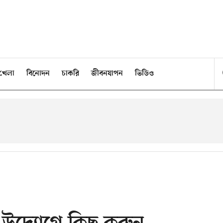
খেলা
বিনোদন
চাকরি
জীবনযাপন
ভিডিও