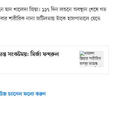
ডনে যান খালেদা জিয়া। ১১৭ দিন লন্ডনে অবস্থান শেষে গত
ার শারীরিক নানা জটিলতায় তাঁকে হাসপাতালে যেতে
যন্ত সংকটময়: মির্জা ফখরুল
উজ চ্যানেল ফলো করুন