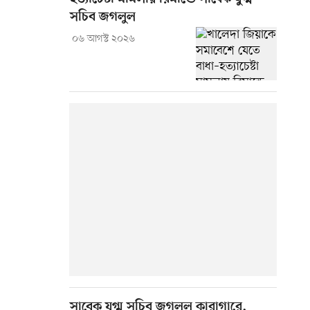
সচিব জগলুল
০৬ আগস্ট ২০২৬
সাবেক যুগ্ম সচিব জগলুল কারাগারে,