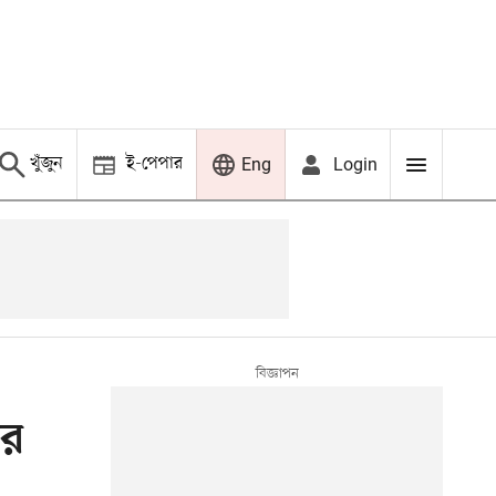
খুঁজুন
ই-পেপার
Login
Eng
ির